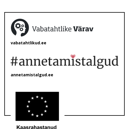
vabatahtlikud.ee
annetamistalgud.ee