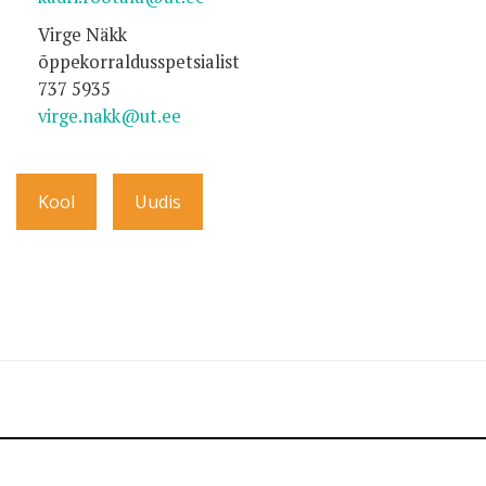
Virge Näkk
õppekorraldusspetsialist
737 5935
virge.nakk@ut.ee
Kool
Uudis