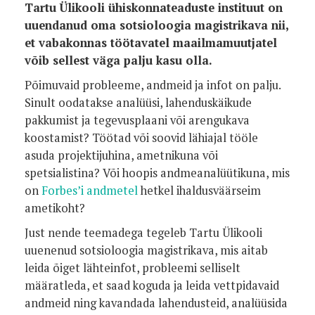
Tartu Ülikooli ühiskonnateaduste instituut on
uuendanud oma sotsioloogia magistrikava nii,
et vabakonnas töötavatel maailmamuutjatel
võib sellest väga palju kasu olla.
Põimuvaid probleeme, andmeid ja infot on palju.
Sinult oodatakse analüüsi, lahenduskäikude
pakkumist ja tegevusplaani või arengukava
koostamist? Töötad või soovid lähiajal tööle
asuda projektijuhina, ametnikuna või
spetsialistina? Või hoopis andmeanalüütikuna, mis
on
Forbes’i andmetel
hetkel ihaldusväärseim
ametikoht?
Just nende teemadega tegeleb Tartu Ülikooli
uuenenud sotsioloogia magistrikava, mis aitab
leida õiget lähteinfot, probleemi selliselt
määratleda, et saad koguda ja leida vettpidavaid
andmeid ning kavandada lahendusteid, analüüsida