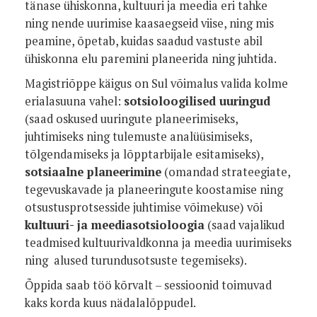
tänase ühiskonna, kultuuri ja meedia eri tahke
ning nende uurimise kaasaegseid viise, ning mis
peamine, õpetab, kuidas saadud vastuste abil
ühiskonna elu paremini planeerida ning juhtida.
Magistriõppe käigus on Sul võimalus valida kolme
erialasuuna vahel:
sotsioloogilised uuringud
(saad oskused uuringute planeerimiseks,
juhtimiseks ning tulemuste analüüsimiseks,
tõlgendamiseks ja lõpptarbijale esitamiseks),
sotsiaalne planeerimine
(omandad strateegiate,
tegevuskavade ja planeeringute koostamise ning
otsustusprotsesside juhtimise võimekuse) või
kultuuri- ja meediasotsioloogia
(saad vajalikud
teadmised kultuurivaldkonna ja meedia uurimiseks
ning alused turundusotsuste tegemiseks).
Õppida saab töö kõrvalt – sessioonid toimuvad
kaks korda kuus nädalalõppudel.