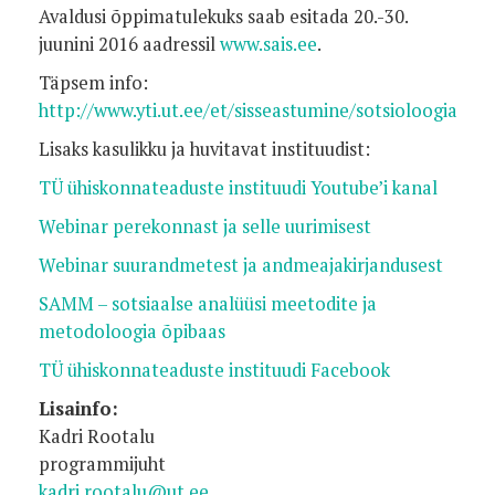
Avaldusi õppimatulekuks saab esitada 20.-30.
juunini 2016 aadressil
www.sais.ee
.
Täpsem info:
http://www.yti.ut.ee/et/sisseastumine/sotsioloogia
Lisaks kasulikku ja huvitavat instituudist:
TÜ ühiskonnateaduste instituudi Youtube’i kanal
Webinar perekonnast ja selle uurimisest
Webinar suurandmetest ja andmeajakirjandusest
SAMM – sotsiaalse analüüsi meetodite ja
metodoloogia õpibaas
TÜ ühiskonnateaduste instituudi Facebook
Lisainfo:
Kadri Rootalu
programmijuht
kadri.rootalu@ut.ee