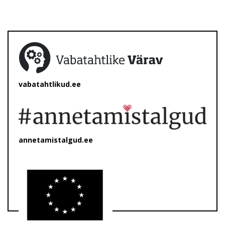
vabatahtlikud.ee
annetamistalgud.ee