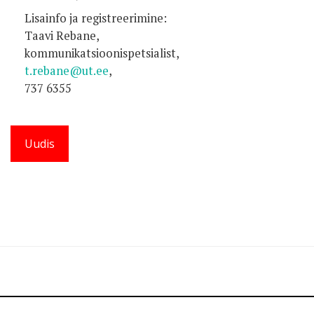
Lisainfo ja registreerimine:
Taavi Rebane,
kommunikatsioonispetsialist,
t.rebane@ut.ee
,
737 6355
Uudis