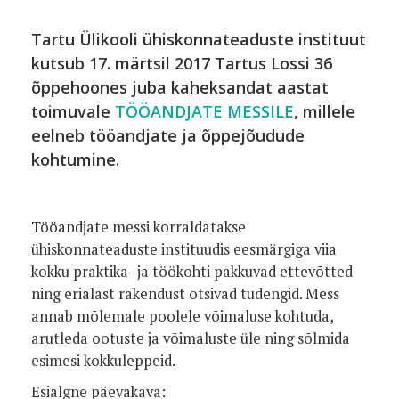
Tartu Ülikooli ühiskonnateaduste instituut
kutsub 17. märtsil 2017 Tartus Lossi 36
õppehoones juba kaheksandat aastat
toimuvale
TÖÖANDJATE MESSILE
, millele
eelneb tööandjate ja õppejõudude
kohtumine.
Tööandjate messi korraldatakse
ühiskonnateaduste instituudis eesmärgiga viia
kokku praktika- ja töökohti pakkuvad ettevõtted
ning erialast rakendust otsivad tudengid. Mess
annab mõlemale poolele võimaluse kohtuda,
arutleda ootuste ja võimaluste üle ning sõlmida
esimesi kokkuleppeid.
Esialgne päevakava: