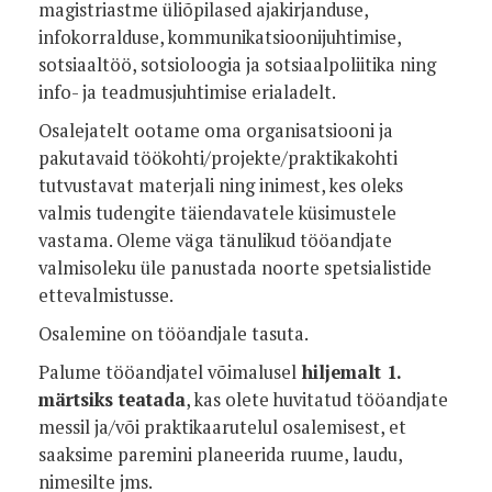
magistriastme üliõpilased ajakirjanduse,
infokorralduse, kommunikatsioonijuhtimise,
sotsiaaltöö, sotsioloogia ja sotsiaalpoliitika ning
info- ja teadmusjuhtimise erialadelt.
Osalejatelt ootame oma organisatsiooni ja
pakutavaid töökohti/projekte/praktikakohti
tutvustavat materjali ning inimest, kes oleks
valmis tudengite täiendavatele küsimustele
vastama. Oleme väga tänulikud tööandjate
valmisoleku üle panustada noorte spetsialistide
ettevalmistusse.
Osalemine on tööandjale tasuta.
Palume tööandjatel võimalusel
hiljemalt 1.
märtsiks teatada
, kas olete huvitatud tööandjate
messil ja/või praktikaarutelul osalemisest, et
saaksime paremini planeerida ruume, laudu,
nimesilte jms.