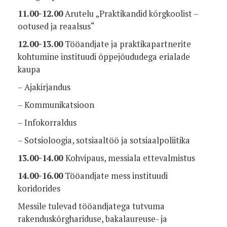
11.00-12.00
Arutelu „Praktikandid kõrgkoolist –
ootused ja reaalsus“
12.00-13.00
Tööandjate ja praktikapartnerite
kohtumine instituudi õppejõududega erialade
kaupa
– Ajakirjandus
– Kommunikatsioon
– Infokorraldus
– Sotsioloogia, sotsiaaltöö ja sotsiaalpoliitika
13.00-14.00
Kohvipaus, messiala ettevalmistus
14.00-16.00
Tööandjate mess instituudi
koridorides
Messile tulevad tööandjatega tutvuma
rakenduskõrghariduse, bakalaureuse- ja