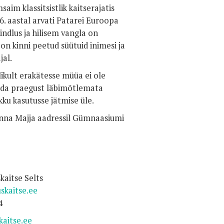
aim klassitsistlik kaitserajatis
016. aastal arvati Patarei Euroopa
ndlus ja hilisem vangla on
on kinni peetud süütuid inimesi ja
jal.
likult erakätesse müüa ei ole
atada praegust läbimõtlemata
kku kasutusse jätmise üle.
linna Majja aadressil Gümnaasiumi
e Selts
kaitse.ee
4
aitse.ee