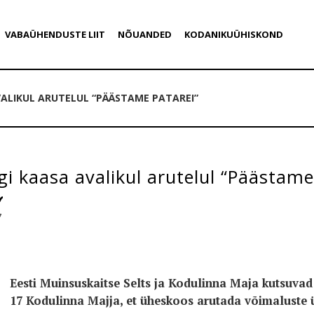
VABAÜHENDUSTE LIIT
NÕUANDED
KODANIKUÜHISKOND
VALIKUL ARUTELUL “PÄÄSTAME PATAREI”
gi kaasa avalikul arutelul “Päästame
7
Eesti Muinsuskaitse Selts ja Kodulinna Maja kutsuvad 
17 Kodulinna Majja, et üheskoos arutada võimaluste ü