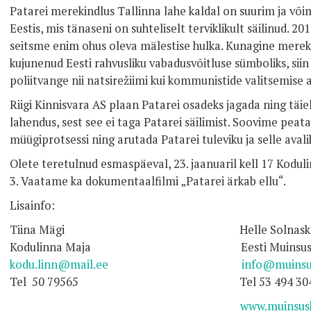
Patarei merekindlus Tallinna lahe kaldal on suurim ja võims
Eestis, mis tänaseni on suhteliselt terviklikult säilinud. 2
seitsme enim ohus oleva mälestise hulka. Kunagine mereki
kujunenud Eesti rahvusliku vabadusvõitluse sümboliks, siin 
poliitvange nii natsirežiimi kui kommunistide valitsemise a
Riigi Kinnisvara AS plaan Patarei osadeks jagada ning täie
lahendus, sest see ei taga Patarei säilimist. Soovime pe
müügiprotsessi ning arutada Patarei tuleviku ja selle avali
Olete teretulnud esmaspäeval, 23. jaanuaril kell 17 Kodu
3. Vaatame ka dokumentaalfilmi „Patarei ärkab ellu“.
Lisainfo:
Tiina Mägi Helle Solnask
Kodulinna Maja Eesti Muinsuskaits
kodu.linn@mail.ee
info@muinsus
Tel 50 79565 Tel 53 494 30
www.muinsusk