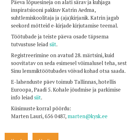
Päeva lõpuesineja on alati särav ja kuhjaga
inspiratsiooni pakkuv Katrin Aedma,
suhtlemiskoolitaja ja (aja)kirjanik. Katrin jagab
seekord mõtteid e-kirjade kirjutamise teemal.
Töötubade ja teiste päeva osade täpsema
tutvustuse leiad
siit
.
Registreerimine on avatud 28. märtsini, kuid
soovitatav on seda esimesel võimalusel teha, sest
Sinu lemmiktöötubades võivad kohad otsa saada.
E-lahenduste päev toimub Tallinnas, hotellis
Euroopa, Paadi 5. Kohale jõudmise ja parkimise
info leiad
siit
.
Küsimuste korral pöördu:
Marten Lauri, 656 0487,
marten@kysk.ee