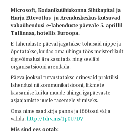
Microsoft, Kodanikuühiskonna Sihtkapital ja
Harju Ettevõtlus- ja Arenduskeskus kutsuvad
vabaühendusi e-lahenduste päevale 5. aprillil
Tallinnas, hotellis Euroopa.
E-lahenduste päeval jagatakse tõhusaid nippe ja
õpetatakse, kuidas oma ühingu töös meisterlikult
digivõimalusi ära kasutada ning seeläbi
organisatsiooni arendada.
Päeva jooksul tutvustatakse erinevaid praktilisi
lahendusi nii kommunikatsiooni, liikmete
kaasamise kui ka muude ühingu igapäevaste
asjaajamiste uuele tasemele viimiseks.
Oma nime saad kirja panna ja töötoad välja
valida:
http://1drv.ms/1p0U7DV
Mis sind ees ootab: