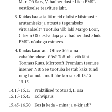
Mari Öö Sarv, Vabaühenduste Liidu EMSL
eestikeelse teavituse juht.
Kuidas kaasata liikmeid oluliste küsimuste
arutamiseks ja otsuste tegemiseks
virtuaalselt? Töötuba viib läbi Margo Loor,
Citizen OS eestvedaja
ja vabaühenduste liidu
EMSL nõukogu esimees.
Kuidas kasutada Office 365 oma
vabaühenduse töös? Töötuba viib läbi
Toomas Ruus, Microsoft Premium teenuse
insener. NB! See töötuba kestab kaks tundi
ning toimub ainult ühe korra kell 13.15-
15.15.
14.15-15.15 Praktilised töötoad, II osa
15.15-15.45 Kohvipaus
15.45-16.30 Kes ja keda – mina ja e-kirjad!?