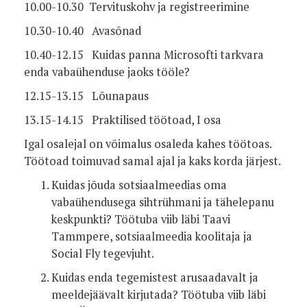
10.00-10.30 Tervituskohv ja registreerimine
10.30-10.40 Avasõnad
10.40-12.15 Kuidas panna Microsofti tarkvara
enda vabaühenduse jaoks tööle?
12.15-13.15 Lõunapaus
13.15-14.15 Praktilised töötoad, I osa
Igal osalejal on võimalus osaleda kahes töötoas.
Töötoad toimuvad samal ajal ja kaks korda järjest.
Kuidas jõuda sotsiaalmeedias oma
vabaühendusega sihtrühmani ja tähelepanu
keskpunkti? Töötuba viib läbi Taavi
Tammpere, sotsiaalmeedia koolitaja ja
Social Fly tegevjuht.
Kuidas enda tegemistest arusaadavalt ja
meeldejäävalt kirjutada? Töötuba viib läbi