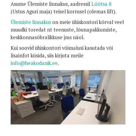
Asume Ülemiste linnakus, aadressil
Lõõtsa 8
(Ustus Aguri maja) teisel korrusel (olemas lift).
Ülemiste linnakus
on meie ühiskontori kõrval veel
muudki toredat nt teenuste, lõunapakkumiste,
keskkonnasõbralikkuse jms näol.
Kui soovid ühiskontori võimalusi kasutada või
lisainfot küsida, siis kirjuta meile
info@heakodanik.ee
.