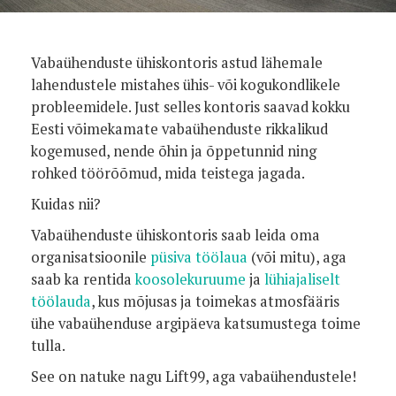
Vabaühenduste ühiskontoris astud lähemale
lahendustele mistahes ühis- või kogukondlikele
probleemidele. Just selles kontoris saavad kokku
Eesti võimekamate vabaühenduste rikkalikud
kogemused, nende õhin ja õppetunnid ning
rohked töörõõmud, mida teistega jagada.
Kuidas nii?
Vabaühenduste ühiskontoris saab leida oma
organisatsioonile
püsiva töölaua
(või mitu), aga
saab ka rentida
koosolekuruume
ja
lühiajaliselt
töölauda
, kus mõjusas ja toimekas atmosfääris
ühe vabaühenduse argipäeva katsumustega toime
tulla.
See on natuke nagu Lift99, aga vabaühendustele!