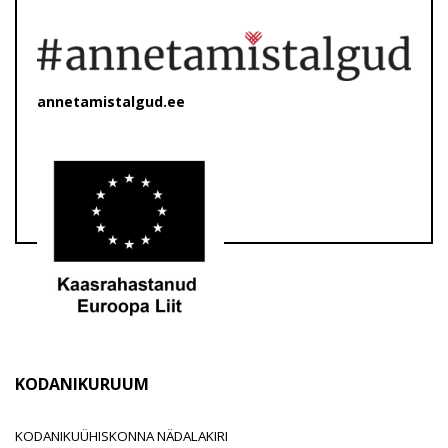
annetamistalgud.ee
KODANIKURUUM
KODANIKUÜHISKONNA NÄDALAKIRI