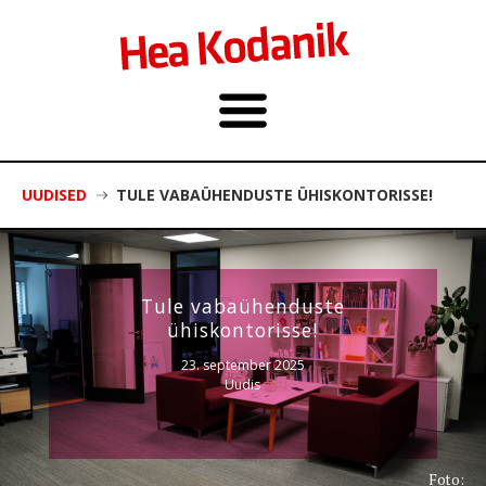
UUDISED
TULE VABAÜHENDUSTE ÜHISKONTORISSE!
Tule vabaühenduste
ühiskontorisse!
23. september 2025
Uudis
Foto: