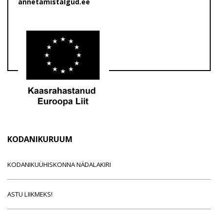
annetamistalgud.ee
KODANIKURUUM
KODANIKUÜHISKONNA NÄDALAKIRI
ASTU LIIKMEKS!