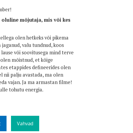
mber!
 oluline mõjutaja, mis või kes
llega olen hetkeks või pikema
a jaganud, valu tundnud, koos
e lause või soovitusega mind terve
 olen mõistnud, et kõige
ates etappides defineerides olen
l nii palju avastada, ma olen
eda vajan. Ja ma armastan filme!
lle tohutu energia.
t
Vahvad