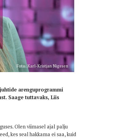
Foto: Karl-Kristjan Nigesen
kujuhtide arenguprogrammi
st. Saage tuttavaks, Liis
uses. Olen viimasel ajal palju
eed, kes seal hakkama ei saa, kuid