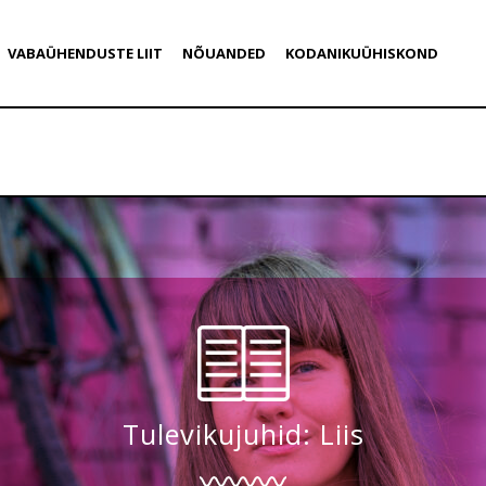
VABAÜHENDUSTE LIIT
NÕUANDED
KODANIKUÜHISKOND
Tulevikujuhid: Liis