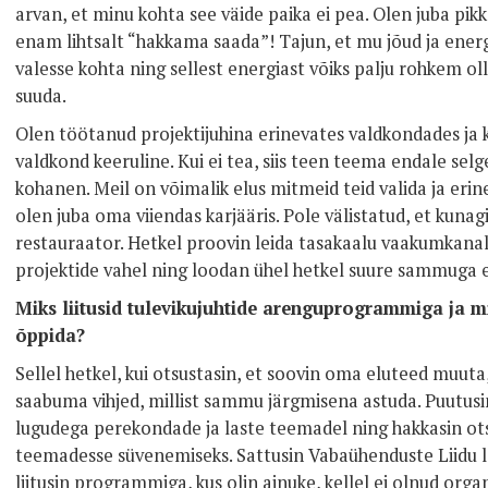
arvan, et minu kohta see väide paika ei pea. Olen juba pik
enam lihtsalt “hakkama saada”! Tajun, et mu jõud ja energi
valesse kohta ning sellest energiast võiks palju rohkem olla
suuda.
Olen töötanud projektijuhina erinevates valdkondades ja k
valdkond keeruline. Kui ei tea, siis teen teema endale selgeks
kohanen. Meil on võimalik elus mitmeid teid valida ja erin
olen juba oma viiendas karjääris. Pole välistatud, et kunag
restauraator. Hetkel proovin leida tasakaalu vaakumkanali
projektide vahel ning loodan ühel hetkel suure sammuga er
Miks liitusid tulevikujuhtide arenguprogrammiga ja m
õppida?
Sellel hetkel, kui otsustasin, et soovin oma eluteed muuta,
saabuma vihjed, millist sammu järgmisena astuda. Puutus
lugudega perekondade ja laste teemadel ning hakkasin ot
teemadesse süvenemiseks. Sattusin Vabaühenduste Liidu le
liitusin programmiga, kus olin ainuke, kellel ei olnud orga