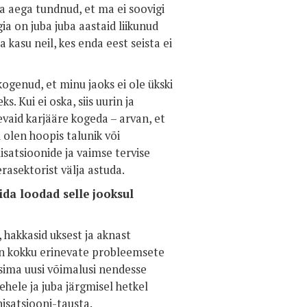
ka aega tundnud, et ma ei soovigi
a on juba juba aastaid liikunud
 kasu neil, kes enda eest seista ei
ogenud, et minu jaoks ei ole ükski
. Kui ei oska, siis uurin ja
evaid karjääre kogeda – arvan, et
i olen hoopis talunik või
satsioonide ja vaimse tervise
asektorist välja astuda.
ida loodad selle jooksul
 hakkasid uksest ja aknast
in kokku erinevate probleemsete
sima uusi võimalusi nendesse
hele ja juba järgmisel hetkel
nisatsiooni-tausta.