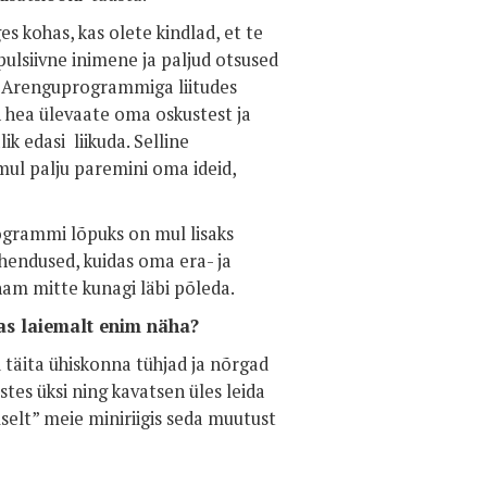
s kohas, kas olete kindlad, et te
pulsiivne inimene ja paljud otsused
l. Arenguprogrammiga liitudes
 hea ülevaate oma oskustest ja
ik edasi liikuda. Selline
ul palju paremini oma ideid,
ogrammi lõpuks on mul lisaks
hendused, kuidas oma era- ja
am mitte kunagi läbi põleda.
mas laiemalt enim näha?
 täita ühiskonna tühjad ja nõrgad
stes üksi ning kavatsen üles leida
selt” meie miniriigis seda muutust