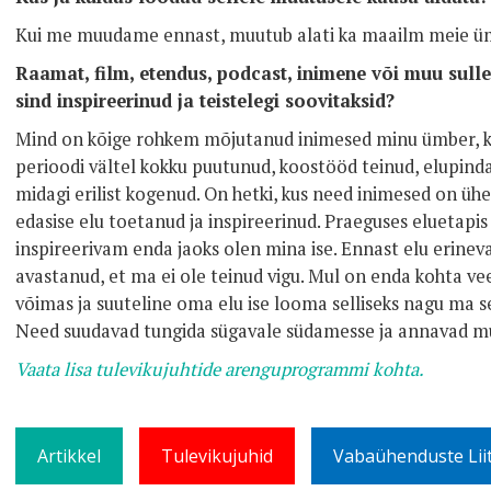
Kui me muudame ennast, muutub alati ka maailm meie ü
Raamat, film, etendus, podcast, inimene või muu sulle
sind inspireerinud ja teistelegi soovitaksid?
Mind on kõige rohkem mõjutanud inimesed minu ümber, ke
perioodi vältel kokku puutunud, koostööd teinud, elupind
midagi erilist kogenud. On hetki, kus need inimesed on üh
edasise elu toetanud ja inspireerinud. Praeguses eluetapis
inspireerivam enda jaoks olen mina ise. Ennast elu erinev
avastanud, et ma ei ole teinud vigu. Mul on enda kohta vee
võimas ja suuteline oma elu ise looma selliseks nagu ma s
Need suudavad tungida sügavale südamesse ja annavad mu
Vaata lisa tulevikujuhtide arenguprogrammi kohta.
Artikkel
Tulevikujuhid
Vabaühenduste Lii