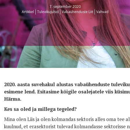
7. september 2020
Artikkel
Tulevikujuhid
Vabaühenduste Liit
Vahvad
2020. aasta suvehakul alustas vabaühenduste tulevi
esimene lend. Esitasime kõigile osalejatele viis küsimu
Härma.
Kes sa oled ja millega tegeled?
Mina olen Liis ja olen kolmandas sektoris alles oma tee alg
kuulnud, et erasektorist tulevad kolmandasse sektorisse n