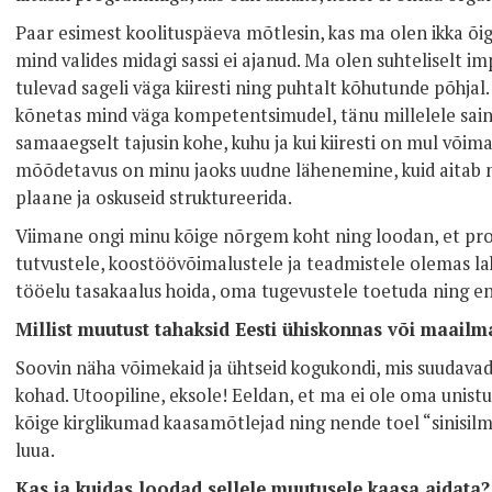
Paar esimest koolituspäeva mõtlesin, kas ma olen ikka õige
mind valides midagi sassi ei ajanud. Ma olen suhteliselt im
tulevad sageli väga kiiresti ning puhtalt kõhutunde põhja
kõnetas mind väga kompetentsimudel, tänu millelele sain
samaaegselt tajusin kohe, kuhu ja kui kiiresti on mul võimal
mõõdetavus on minu jaoks uudne lähenemine, kuid aitab m
plaane ja oskuseid struktureerida.
Viimane ongi minu kõige nõrgem koht ning loodan, et pr
tutvustele, koostöövõimalustele ja teadmistele olemas la
tööelu tasakaalus hoida, oma tugevustele toetuda ning en
Millist muutust tahaksid Eesti ühiskonnas või maail
Soovin näha võimekaid ja ühtseid kogukondi, mis suudavad
kohad. Utoopiline, eksole! Eeldan, et ma ei ole oma unistu
kõige kirglikumad kaasamõtlejad ning nende toel “sinisilm
luua.
Kas ja kuidas loodad sellele muutusele kaasa aidata?