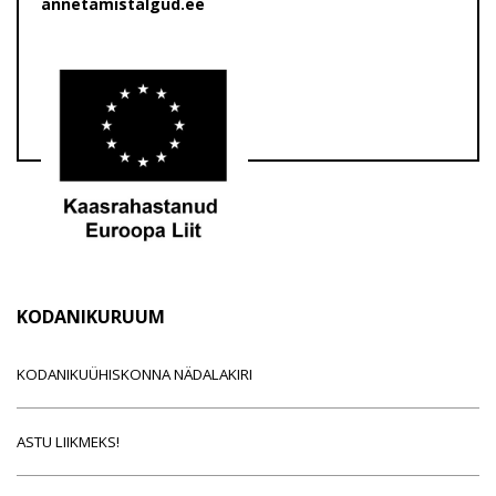
annetamistalgud.ee
KODANIKURUUM
KODANIKUÜHISKONNA NÄDALAKIRI
ASTU LIIKMEKS!