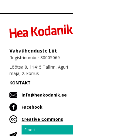
Vabaühenduste Liit
Registrinumber 80005069
Lõõtsa 8, 11415 Tallinn, Aguri
maja, 2. korrus
KONTAKT
info@heakodanik.ee
Facebook
Creative Commons
Email