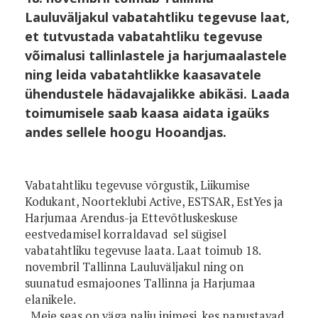
Lauluväljakul vabatahtliku tegevuse laat,
et tutvustada vabatahtliku tegevuse
võimalusi tallinlastele ja harjumaalastele
ning leida vabatahtlikke kaasavatele
ühendustele hädavajalikke abikäsi. Laada
toimumisele saab kaasa aidata igaüks
andes sellele hoogu Hooandjas.
Vabatahtliku tegevuse võrgustik, Liikumise
Kodukant, Noorteklubi Active, ESTSAR, EstYes ja
Harjumaa Arendus-ja Ettevõtluskeskuse
eestvedamisel korraldavad sel sügisel
vabatahtliku tegevuse laata. Laat toimub 18.
novembril Tallinna Lauluväljakul ning on
suunatud esmajoones Tallinna ja Harjumaa
elanikele.
„Meie seas on väga palju inimesi, kes panustavad