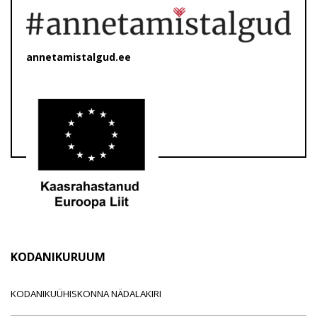
annetamistalgud.ee
KODANIKURUUM
KODANIKUÜHISKONNA NÄDALAKIRI