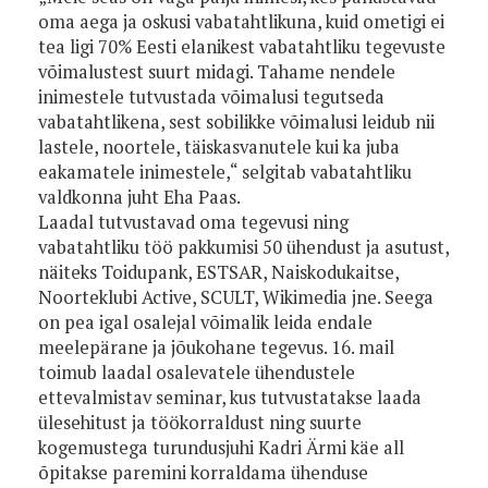
oma aega ja oskusi vabatahtlikuna, kuid ometigi ei
tea ligi 70% Eesti elanikest vabatahtliku tegevuste
võimalustest suurt midagi. Tahame nendele
inimestele tutvustada võimalusi tegutseda
vabatahtlikena, sest sobilikke võimalusi leidub nii
lastele, noortele, täiskasvanutele kui ka juba
eakamatele inimestele,“ selgitab vabatahtliku
valdkonna juht Eha Paas.
Laadal tutvustavad oma tegevusi ning
vabatahtliku töö pakkumisi 50 ühendust ja asutust,
näiteks Toidupank, ESTSAR, Naiskodukaitse,
Noorteklubi Active, SCULT, Wikimedia jne. Seega
on pea igal osalejal võimalik leida endale
meelepärane ja jõukohane tegevus. 16. mail
toimub laadal osalevatele ühendustele
ettevalmistav seminar, kus tutvustatakse laada
ülesehitust ja töökorraldust ning suurte
kogemustega turundusjuhi Kadri Ärmi käe all
õpitakse paremini korraldama ühenduse