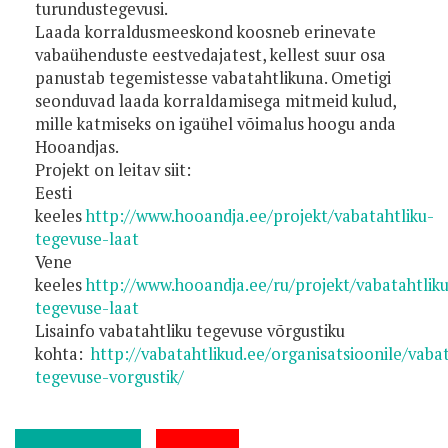
turundustegevusi.
Laada korraldusmeeskond koosneb erinevate
vabaühenduste eestvedajatest, kellest suur osa
panustab tegemistesse vabatahtlikuna. Ometigi
seonduvad laada korraldamisega mitmeid kulud,
mille katmiseks on igaühel võimalus hoogu anda
Hooandjas.
Projekt on leitav siit:
Eesti
keeles
http://www.hooandja.ee/projekt/vabatahtliku-
tegevuse-laat
Vene
keeles
http://www.hooandja.ee/ru/projekt/vabatahtlik
tegevuse-laat
Lisainfo vabatahtliku tegevuse võrgustiku
kohta:
http://vabatahtlikud.ee/organisatsioonile/vabat
tegevuse-vorgustik/