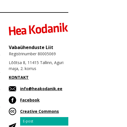
Vabaühenduste Liit
Registrinumber 80005069
Lõõtsa 8, 11415 Tallinn, Aguri
maja, 2. korrus
KONTAKT
info@heakodanik.ee
Facebook
Creative Commons
Email