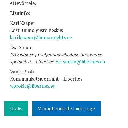
ettevõttele.
Lisainfo:
Kari Käsper
Eesti Inimõiguste Keskus
kari.kasper@humanrights.ee
Éva Simon
Privaatsuse ja väljendusvabaduse huvikaitse
spetsialist – Liberties
eva.simon@liberties.eu
Vanja Prokic
Kommunikatsioonijuht – Liberties
v.prokic@liberties.eu
Uudis
Vabaühenduste Liidu Liige