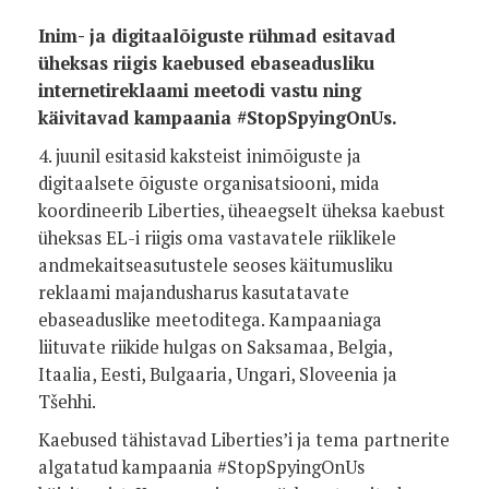
Inim- ja digitaalõiguste rühmad esitavad
üheksas riigis kaebused ebaseadusliku
internetireklaami meetodi vastu ning
käivitavad kampaania #StopSpyingOnUs.
4. juunil esitasid kaksteist inimõiguste ja
digitaalsete õiguste organisatsiooni, mida
koordineerib Liberties, üheaegselt üheksa kaebust
üheksas EL-i riigis oma vastavatele riiklikele
andmekaitseasutustele seoses käitumusliku
reklaami majandusharus kasutatavate
ebaseaduslike meetoditega. Kampaaniaga
liituvate riikide hulgas on Saksamaa, Belgia,
Itaalia, Eesti, Bulgaaria, Ungari, Sloveenia ja
Tšehhi.
Kaebused tähistavad Liberties’i ja tema partnerite
algatatud kampaania #StopSpyingOnUs