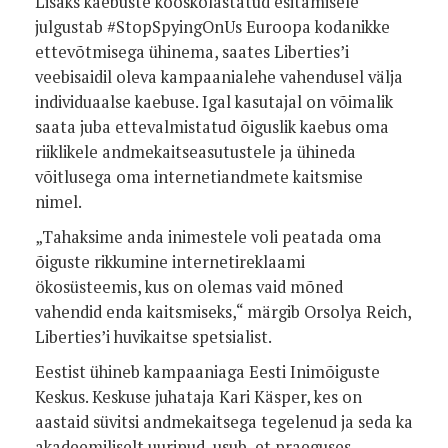
Lisaks kaebuste kooskõlastatud esitamisele
julgustab #StopSpyingOnUs Euroopa kodanikke
ettevõtmisega ühinema, saates Liberties’i
veebisaidil oleva kampaanialehe vahendusel välja
individuaalse kaebuse. Igal kasutajal on võimalik
saata juba ettevalmistatud õiguslik kaebus oma
riiklikele andmekaitseasutustele ja ühineda
võitlusega oma internetiandmete kaitsmise
nimel.
„Tahaksime anda inimestele voli peatada oma
õiguste rikkumine internetireklaami
ökosüsteemis, kus on olemas vaid mõned
vahendid enda kaitsmiseks,“ märgib Orsolya Reich,
Liberties’i huvikaitse spetsialist.
Eestist ühineb kampaaniaga Eesti Inimõiguste
Keskus. Keskuse juhataja Kari Käsper, kes on
aastaid süvitsi andmekaitsega tegelenud ja seda ka
akadeemiliselt uurinud, usub, et praeguses