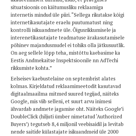
situatsioonis on käitumusliku reklaamiga
internetis mindud üle piiri. “Sellega rikutakse kõigi
internetikasutajate eraelu puutumatust ning
kontrolli isikuandmete üle. Õigusrikkumisele ja
interenetikasutajate teadmatuse ärakasutamisele
põhinev majandusmudel ei tohiks olla jätkusuutlik.
On aeg sellele lõpp teha, mistõttu kaebasime ka
Eestis Andmekaitse Inspektsioonile nn AdTechi
rikkumiste kohta.”
Eelseisev kaebustelaine on septembrist alates
kolmas. Kirjeldatud reklaamimeetodit kasutavad
digitaalmaailma mitmed suured tegijad, näiteks
Google, mis viib selleni, et suurt arvu inimesi
ähvardab andmete jagamise oht. Näiteks Google’i
DoubleClick (hiljuti ümber nimetatud ‘Authorized
Buyers’) tegutseb 8,4 miljonil veebisaidil ja levitab
nende saitide külastajate isikuandmeid üle 2000