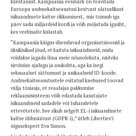
käivitamist. Kampaania eesmärk on teavitada
Euroopa andmekaitseasutusi kestvast ulatuslikust
isikuandmete kaitse rikkumisest, mis toimub iga
päev sadu miljardeid kordi ja võib mõjutada igaüht,
kes veebisaite külastab.
“Kampaania käigus ühendavad organisatsioonid ja
üksikisikud jõud, et kaitsta isikuandmeid, mida
võidakse jagada ilma meie nõusolekuta, näiteks
sirvimise ajalugu ja asukohta, aga ka isegi
seksuaalset sättumust ja unikaalseid ID-koode.
Andmekaitseasutustele esitatud kaebused toovad
välja tõsiasja, et reaalajas pakkumise
reklaamisüsteem võib edastada kasutajate
isikuandmeid sadadele või tuhandetele
ettevõtetele. See rikub selgelt EL-i isikuandmete
kaitse üldmäärust (GDPR-i),” ütleb Liberties’i
õigusekspert Eva Simon.