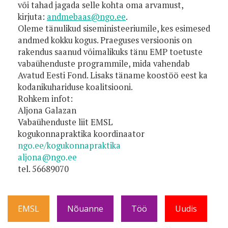
või tahad jagada selle kohta oma arvamust,
kirjuta:
andmebaas@ngo.ee
.
Oleme tänulikud siseministeeriumile, kes esimesed
andmed kokku kogus. Praeguses versioonis on
rakendus saanud võimalikuks tänu EMP toetuste
vabaühenduste programmile, mida vahendab
Avatud Eesti Fond. Lisaks täname koostöö eest ka
kodanikuhariduse koalitsiooni.
Rohkem infot:
Aljona Galazan
Vabaühenduste liit EMSL
kogukonnapraktika koordinaator
ngo.ee/kogukonnapraktika
aljona@ngo.ee
tel. 56689070
EMSL
Nõuanne
Töö
Uudis