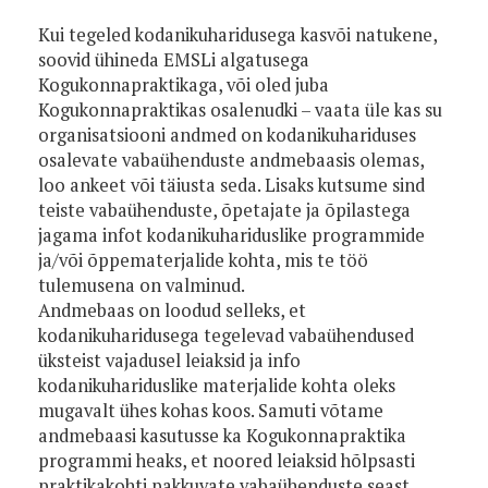
Kui tegeled kodanikuharidusega kasvõi natukene,
soovid ühineda EMSLi algatusega
Kogukonnapraktikaga, või oled juba
Kogukonnapraktikas osalenudki – vaata üle kas su
organisatsiooni andmed on kodanikuhariduses
osalevate vabaühenduste andmebaasis olemas,
loo ankeet või täiusta seda. Lisaks kutsume sind
teiste vabaühenduste, õpetajate ja õpilastega
jagama infot kodanikuhariduslike programmide
ja/või õppematerjalide kohta, mis te töö
tulemusena on valminud.
Andmebaas on loodud selleks, et
kodanikuharidusega tegelevad vabaühendused
üksteist vajadusel leiaksid ja info
kodanikuhariduslike materjalide kohta oleks
mugavalt ühes kohas koos. Samuti võtame
andmebaasi kasutusse ka Kogukonnapraktika
programmi heaks, et noored leiaksid hõlpsasti
praktikakohti pakkuvate vabaühenduste seast