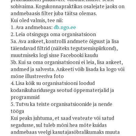
sobivaima. Kogukonnapraktikas osalejate jaoks on
andmebaasis filter juba täitsa olemas.
Kui oled valmis, tee nii:
1. Ava andmebaas:
db.ngo.ee
2. Leia otsinguga oma organisatsioon
3a. Ava ankeet, kontrolli andmete õigsust ja lisa
täiendavad filtrid (näiteks tegutsemispiirkond),
muutmiseks logi sisse Facebooki kaudu
3b. Kui sa oma organisatsiooni ei leia, lisa ankeet,
andmed ja salvesta. Ankeeti võib lisada ka logo või
mõne illustreeriva foto
4. Lisa kõik su organisatsiooni loodud
kodanikuharidusega seotud õppematerjalid ja
programmid
5. Tutvu ka teiste organisatsioonide ja nende
tööga
Kui peaks juhtuma, et saad veateate või satud
segadusse, sul tuleb mõni hea mõte kuidas
andmebaas veelgi kasutajasõbralikumaks muuta