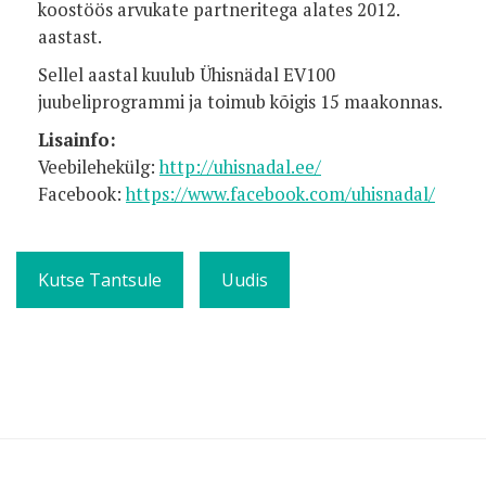
koostöös arvukate partneritega alates 2012.
aastast.
Sellel aastal kuulub Ühisnädal EV100
juubeliprogrammi ja toimub kõigis 15 maakonnas.
Lisainfo:
Veebilehekülg:
http://uhisnadal.ee/
Facebook:
https://www.facebook.com/uhisnadal/
Kutse Tantsule
Uudis