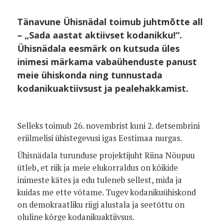
Tänavune Ühisnädal toimub juhtmõtte all
– „Sada aastat aktiivset kodanikku!“.
Ühisnädala eesmärk on kutsuda üles
inimesi märkama vabaühenduste panust
meie ühiskonda ning tunnustada
kodanikuaktiivsust ja pealehakkamist.
Selleks toimub 26. novembrist kuni 2. detsembrini
eriilmelisi ühistegevusi igas Eestimaa nurgas.
Ühisnädala turunduse projektijuht Riina Nõupuu
ütleb, et riik ja meie elukorraldus on kõikide
inimeste kätes ja edu tuleneb sellest, mida ja
kuidas me ette võtame. Tugev kodanikuühiskond
on demokraatliku riigi alustala ja seetõttu on
oluline kõrge kodanikuaktiivsus.