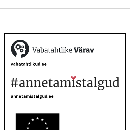
vabatahtlikud.ee
annetamistalgud.ee