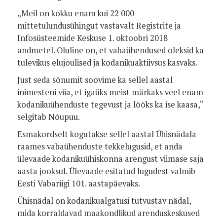
„Meil on kokku enam kui 22 000
mittetulundusühingut vastavalt Registrite ja
Infosüsteemide Keskuse 1. oktoobri 2018
andmetel. Oluline on, et vabaühendused oleksid ka
tulevikus elujõulised ja kodanikuaktiivsus kasvaks.
Just seda sõnumit soovime ka sellel aastal
inimesteni viia, et igaüks meist märkaks veel enam
kodanikuühenduste tegevust ja lööks ka ise kaasa,“
selgitab Nõupuu.
Esmakordselt kogutakse sellel aastal Ühisnädala
raames vabaühenduste tekkelugusid, et anda
ülevaade kodanikuühiskonna arengust viimase saja
aasta jooksul. Ülevaade esitatud lugudest valmib
Eesti Vabariigi 101. aastapäevaks.
Ühisnädal on kodanikualgatusi tutvustav nädal,
mida korraldavad maakondlikud arenduskeskused