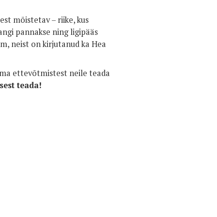
st mõistetav – riike, kus
vangi pannakse ning ligipääs
em, neist on kirjutanud ka Hea
oma ettevõtmistest neile teada
sest teada!