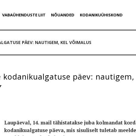
VABAÜHENDUSTE LIIT
NÕUANDED
KODANIKUÜHISKOND
LGATUSE PÄEV: NAUTIGEM, KEL VÕIMALUS
 kodanikualgatuse päev: nautigem,
Laupäeval, 14. mail tähistatakse juba kolmandat kord
kodanikualgatuse päeva, mis sisuliselt tuletab meeld