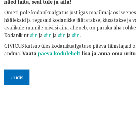
näed laita, seal tule ja aita!
Ometi pole kodanikualgatus just igas maailmajaos iseenese
häälekaid ja tegusaid kodanikke jälitatakse, kiusatakse ja 
avalikule ruumile niiviisi aina aheneb, on paraku üha rohk
Kodanik nt
siin
ja
siin
ja
siin
ja
siin
.
CIVICUS kutsub üles kodanikualgatuse päeva tähistajaid 
andma.
Vaata
päeva kodulehelt
lisa ja anna oma üritu
Uudis