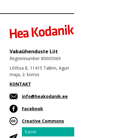
Vabaühenduste Liit
Registrinumber 80005069
Lõõtsa 8, 11415 Tallinn, Aguri
maja, 2. korrus
KONTAKT
info@heakodanik.ee
Facebook
Creative Commons
Email