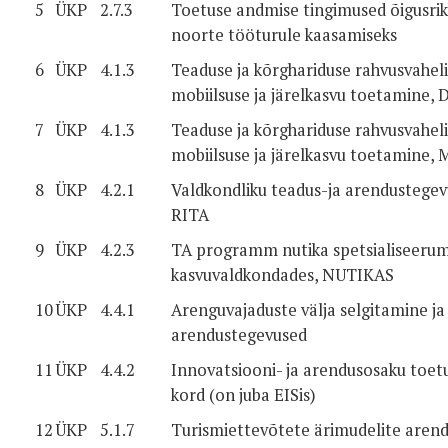
5
ÜKP
2.7.3
Toetuse andmise tingimused õigusri
noorte tööturule kaasamiseks
6
ÜKP
4.1.3
Teaduse ja kõrghariduse rahvusvahel
mobiilsuse ja järelkasvu toetamine, 
7
ÜKP
4.1.3
Teaduse ja kõrghariduse rahvusvahel
mobiilsuse ja järelkasvu toetamine, 
8
ÜKP
4.2.1
Valdkondliku teadus-ja arendustege
RITA
9
ÜKP
4.2.3
TA programm nutika spetsialiseerum
kasvuvaldkondades, NUTIKAS
10
ÜKP
4.4.1
Arenguvajaduste välja selgitamine ja
arendustegevused
11
ÜKP
4.4.2
Innovatsiooni- ja arendusosaku toet
kord (on juba EISis)
12
ÜKP
5.1.7
Turismiettevõtete ärimudelite aren