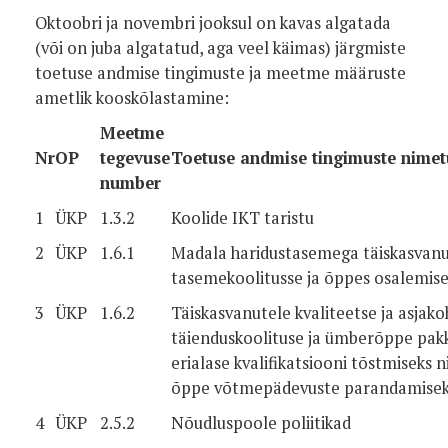
Oktoobri ja novembri jooksul on kavas algatada
(või on juba algatatud, aga veel käimas) järgmiste
toetuse andmise tingimuste ja meetme määruste
ametlik kooskõlastamine:
Meetme
Nr
OP
tegevuse
Toetuse andmise tingimuste nimet
number
1
ÜKP
1.3.2
Koolide IKT taristu
2
ÜKP
1.6.1
Madala haridustasemega täiskasvan
tasemekoolitusse ja õppes osalemis
3
ÜKP
1.6.2
Täiskasvanutele kvaliteetse ja asjak
täienduskoolituse ja ümberõppe pakk
erialase kvalifikatsiooni tõstmiseks 
õppe võtmepädevuste parandamise
4
ÜKP
2.5.2
Nõudluspoole poliitikad