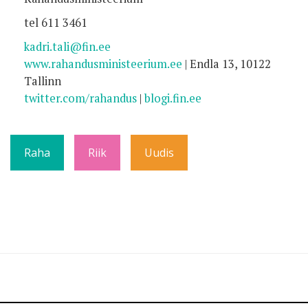
tel 611 3461
kadri.tali@fin.ee
www.rahandusministeerium.ee
|
Endla 13, 10122
Tallinn
twitter.com/rahandus
|
blogi.fin.ee
Raha
Riik
Uudis