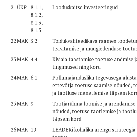
21
ÜKP
8.1.1,
Looduskaitse investeeringud
8.1.2,
8.1.3,
8.1.5
22
MAK
3.2
Toidukvaliteedikava raames toodetu
teavitamise ja müügiedenduse toetu
23
MAK
4.4
Kiviaia taastamise toetuse andmise 
tingimused ning kord
24
MAK
6.1
Põllumajandusliku tegevusega alust
ettevõtja toetuse saamise nõuded, t
ja taotluse menetlemise täpsem kor
25
MAK
9
Tootjarühma loomise ja arendamise 
nõuded, toetuse taotlemise ja taotl
täpsem kord
26
MAK
19
LEADERi kohaliku arengu strateegia