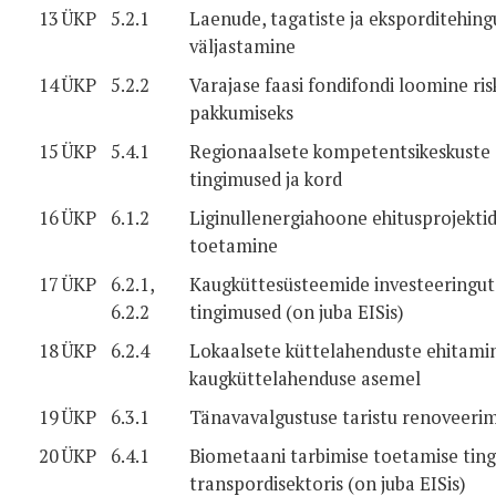
13
ÜKP
5.2.1
Laenude, tagatiste ja eksporditehing
väljastamine
14
ÜKP
5.2.2
Varajase faasi fondifondi loomine risk
pakkumiseks
15
ÜKP
5.4.1
Regionaalsete kompetentsikeskuste
tingimused ja kord
16
ÜKP
6.1.2
Liginullenergiahoone ehitusprojekti
toetamine
17
ÜKP
6.2.1,
Kaugküttesüsteemide investeeringut
6.2.2
tingimused (on juba EISis)
18
ÜKP
6.2.4
Lokaalsete küttelahenduste ehitami
kaugküttelahenduse asemel
19
ÜKP
6.3.1
Tänavavalgustuse taristu renoveeri
20
ÜKP
6.4.1
Biometaani tarbimise toetamise tin
transpordisektoris (on juba EISis)