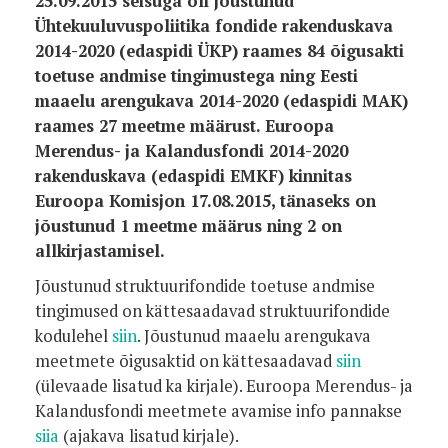
25.09.2015 seisuga oli jõustunud
Ühtekuuluvuspoliitika fondide rakenduskava
2014-2020 (edaspidi ÜKP) raames 84 õigusakti
toetuse andmise tingimustega ning Eesti
maaelu arengukava 2014-2020 (edaspidi MAK)
raames 27 meetme määrust. Euroopa
Merendus- ja Kalandusfondi 2014-2020
rakenduskava (edaspidi EMKF) kinnitas
Euroopa Komisjon 17.08.2015, tänaseks on
jõustunud 1 meetme määrus ning 2 on
allkirjastamisel.
Jõustunud struktuurifondide toetuse andmise
tingimused on kättesaadavad struktuurifondide
kodulehel
siin
. Jõustunud maaelu arengukava
meetmete õigusaktid on kättesaadavad
siin
(ülevaade lisatud ka kirjale). Euroopa Merendus- ja
Kalandusfondi meetmete avamise info pannakse
siia
(ajakava lisatud kirjale).