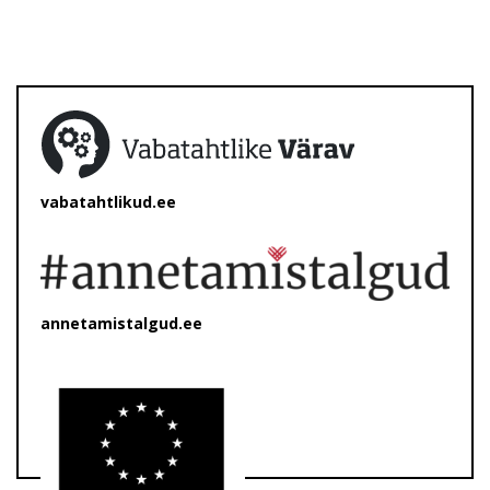
vabatahtlikud.ee
annetamistalgud.ee