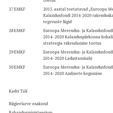
toetus
27
EMKF
2015. aastal toetatavad „Euroopa Me
Kalandusfondi 2014-2020 rakendusk
tegevuste liigid
28
EMKF
Euroopa Merendus- ja Kalandusfond
2014–2020 Kalanduspiirkonna kohali
strateegia rakendamise toetus
29
EMKF
Euroopa Merendus- ja Kalandusfond
2014–2020 Ladustamisabi
30
EMKF
Euroopa Merendus- ja Kalandusfond
2014–2020 Andmete kogumine
Kadri Tali
Riigieelarve osakond
Rahandusministeerium