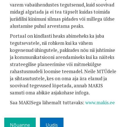
varem vabaühendustes tegutsenud, kuid soovivad
midagi algatada ja ei tea täpselt kuidas toimida
juriidilisi küsimusi silmas pidades või millega üldse
alustamise puhul arvestama peaks.
Portaal on kindlasti heaks abimeheks ka juba
tegutsevatele, nii rohkem kui ka vähem
kogenenud ühingutele, pakkudes nõu nii juhtimise
ja kommunikatsiooni arendamiseks kui ka näiteks
strateegilise planeerimise või mitmekülgse
rahastusmudeli loomise teemadel. Neile MTÜdele
ja sihtasutustele, kes on oma aja ära elanud ja
soovivad tegevused lõpetada, annab MAKIS
samuti oma abikäe asjakohase infoga.
Saa MAKISega lähemalt tuttavaks:
www.makis.ee
Nõuanne
Uudis