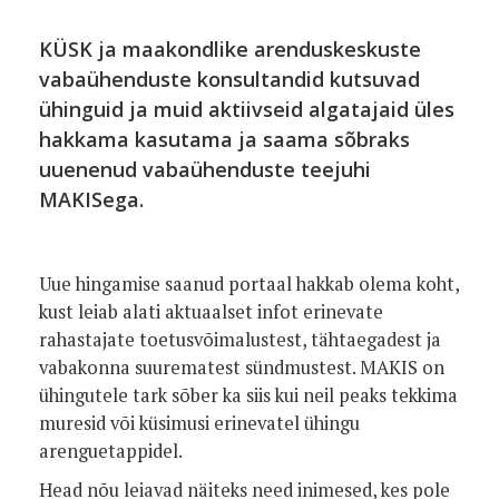
KÜSK ja maakondlike arenduskeskuste
vabaühenduste konsultandid kutsuvad
ühinguid ja muid aktiivseid algatajaid üles
hakkama kasutama ja saama sõbraks
uuenenud vabaühenduste teejuhi
MAKISega.
Uue hingamise saanud portaal hakkab olema koht,
kust leiab alati aktuaalset infot erinevate
rahastajate toetusvõimalustest, tähtaegadest ja
vabakonna suurematest sündmustest. MAKIS on
ühingutele tark sõber ka siis kui neil peaks tekkima
muresid või küsimusi erinevatel ühingu
arenguetappidel.
Head nõu leiavad näiteks need inimesed, kes pole