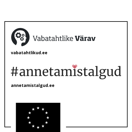
vabatahtlikud.ee
annetamistalgud.ee