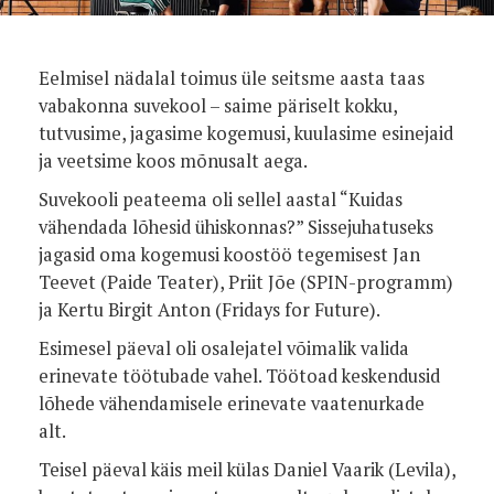
Eelmisel nädalal toimus üle seitsme aasta taas
vabakonna suvekool – saime päriselt kokku,
tutvusime, jagasime kogemusi, kuulasime esinejaid
ja veetsime koos mõnusalt aega.
Suvekooli peateema oli sellel aastal “Kuidas
vähendada lõhesid ühiskonnas?” Sissejuhatuseks
jagasid oma kogemusi koostöö tegemisest Jan
Teevet (Paide Teater), Priit Jõe (SPIN-programm)
ja Kertu Birgit Anton (Fridays for Future).
Esimesel päeval oli osalejatel võimalik valida
erinevate töötubade vahel. Töötoad keskendusid
lõhede vähendamisele erinevate vaatenurkade
alt.
Teisel päeval käis meil külas Daniel Vaarik (Levila),