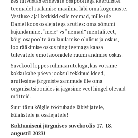
kes tutvustas erinevate osapooltega keerulistel
teemadel rääkimise maailma läbi oma kogemuste.
Vestluse ajal kerkisid esile teemad, mille üle
Daniel koos osalejatega arutles: oma sõnumi
kujundamine, “meie” vs “nemad” mentaliteet,
kõigi osapoolte ära kuulamise olulisus ja oskus,
loo rääkimise oskus ning teemaga kaasa
tulevatele emotsioonidele ruumi andmise oskus.
Suvekool lõppes rühmaaruteluga, kus võtsime
kokku kahe päeva jooksul tekkinud ideed,
arutlesime järgmiste sammude üle oma
organisatsioonides ja jagasime veel hingel olevaid
mõtteid.
Suur tänu kõigile töötubade läbiviijatele,
külalistele ja osalejatele!
Kohtumiseni järgmises suvekoolis 17.-18.
augustil 2023!