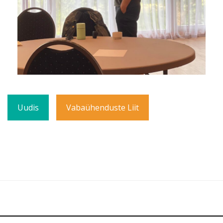
Uudis
Vabaühenduste Liit