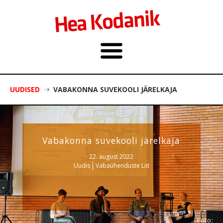
UUDISED
VABAKONNA SUVEKOOLI JÄRELKAJA
Vabakonna suvekooli järelkaja
22. august 2022
Uudis
Vabaühenduste Liit
Foto: