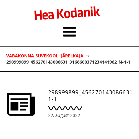
VABAKONNA SUVEKOOLI JÄRELKAJA
298999899_456270143086631_3166600371234141962_N-1-1
298999899_456270143086631_3
1-1
22. august 2022