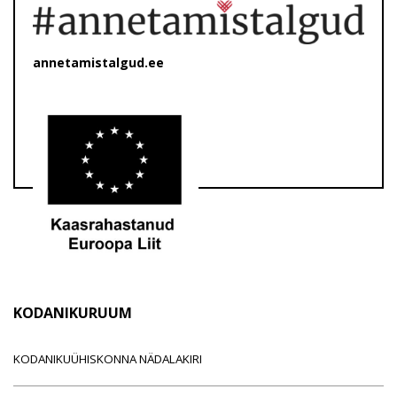
annetamistalgud.ee
KODANIKURUUM
KODANIKUÜHISKONNA NÄDALAKIRI