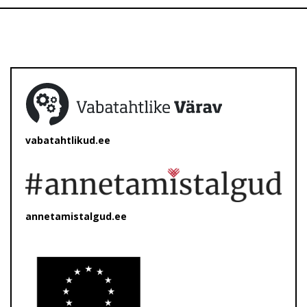
vabatahtlikud.ee
annetamistalgud.ee