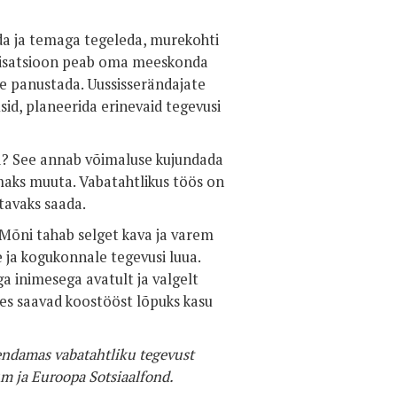
ada ja temaga tegeleda, murekohti
anisatsioon peab oma meeskonda
sse panustada. Uussisserändajate
sid, planeerida erinevaid tegevusi
ma? See annab võimaluse kujundada
maks muuta. Vabatahtlikus töös on
ttavaks saada.
 Mõni tahab selget kava ja varem
e ja kogukonnale tegevusi luua.
a inimesega avatult ja valgelt
des saavad koostööst lõpuks kasu
endamas vabatahtliku tegevust
um ja Euroopa Sotsiaalfond.