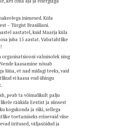
ke, kes oma aja ja energiaga
emakeelega inimesed. Küla
t – Türgist Brasiiliani.
stel aastatel, kuid Maarja küla
osa juba 15 aastat. Vabatahtlike
!
 organisatsiooni valmisolek ning
d. Nende kaasamine nõuab
ga lüüa, et nad midagi teeks, vaid
likud ei kaasa end ühingu
t.
ab, peab ta võimalikult palju
kele rääkida Eestist ja siinsest
u kogukonda ja riiki, sellega
like toetamiseks erinevaid viise
ad üritused, väljasõidud ja