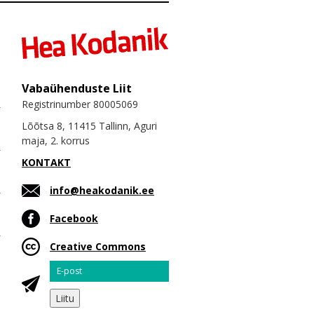
Vabaühenduste Liit
Registrinumber 80005069
Lõõtsa 8, 11415 Tallinn, Aguri
maja, 2. korrus
KONTAKT
info@heakodanik.ee
Facebook
Creative Commons
Email
Liitu