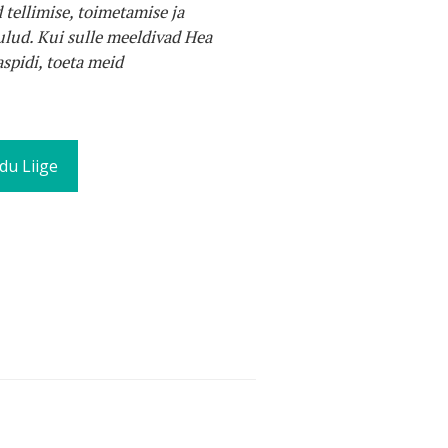
 tellimise, toimetamise ja
lud. Kui sulle meeldivad Hea
spidi, toeta meid
du Liige