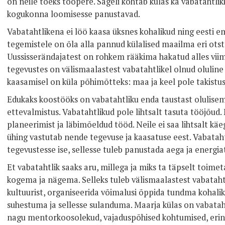
on neile toeks tööpere. Sageli kohtab külas ka vabatahtlik
kogukonna loomisesse panustavad.
Vabatahtlikena ei löö kaasa üksnes kohalikud ning eesti 
tegemistele on õla alla pannud külalised maailma eri otstes
Uussisserändajatest on rohkem rääkima hakatud alles viima
tegevustes on välismaalastest vabatahtlikel olnud oluline 
kaasamisel on küla põhimõtteks: maa ja keel pole takistus
Edukaks koostööks on vabatahtliku enda taustast olulisem
ettevalmistus. Vabatahtlikud pole lihtsalt tasuta tööjõu
planeerimist ja läbimõeldud tööd. Neile ei saa lihtsalt käe
ühing vastutab nende tegevuse ja kaasatuse eest. Vabataht
tegevustesse ise, sellesse tuleb panustada aega ja energia
Et vabatahtlik saaks aru, millega ja miks ta täpselt toimet
kogema ja nägema. Selleks tuleb välismaalastest vabatahtli
kultuurist, organiseerida võimalusi õppida tundma kohalikk
suhestuma ja sellesse sulanduma. Maarja külas on vabataht
nagu mentorkoosolekud, vajaduspõhised kohtumised, erinev