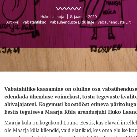
Huko Laanoja
8. jaanuar 2020
Artikkel
Vabatahtlikud
Vabaühenduste Liidu liige
Vabaühenduste Liit
Vabatahtlike kaasamine on oluline osa vabaühenduse 
edendada ühenduse võimekust, tõsta tegevuste kvalite
abivajajateni. Kogemusi koostööst erineva päritolug
Eestis tegutseva Maarja Küla arendusjuht Huko Laano
Maarja küla on kogukond Lõuna-Eestis, kus elavad intelle
ole Maarja küla kliendid, vaid elanikud, kes oma elu ise 