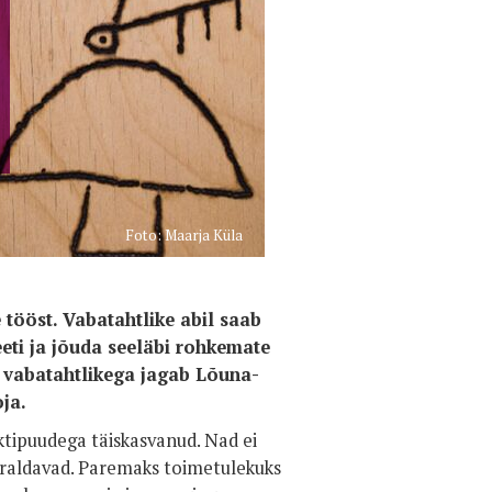
Foto: Maarja Küla
tööst. Vabatahtlike abil saab
eti ja jõuda seeläbi rohkemate
a vabatahtlikega jagab Lõuna-
ja.
ktipuudega täiskasvanud. Nad ei
korraldavad. Paremaks toimetulekuks