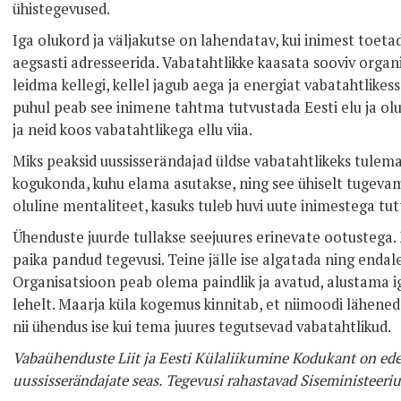
ühistegevused.
Iga olukord ja väljakutse on lahendatav, kui inimest toet
aegsasti adresseerida. Vabatahtlikke kaasata sooviv org
leidma kellegi, kellel jagub aega ja energiat vabatahtlike
puhul peab see inimene tahtma tutvustada Eesti elu ja olu
ja neid koos vabatahtlikega ellu viia.
Miks peaksid uussisserändajad üldse vabatahtlikeks tule
kogukonda, kuhu elama asutakse, ning see ühiselt tugeva
oluline mentaliteet, kasuks tuleb huvi uute inimestega tu
Ühenduste juurde tullakse seejuures erinevate ootustega.
paika pandud tegevusi. Teine jälle ise algatada ning endal
Organisatsioon peab olema paindlik ja avatud, alustama ig
lehelt. Maarja küla kogemus kinnitab, et niimoodi lähene
nii ühendus ise kui tema juures tegutsevad vabatahtlikud.
Vabaühenduste Liit ja Eesti Külaliikumine Kodukant on ed
uussisserändajate seas. Tegevusi rahastavad Siseministeeri