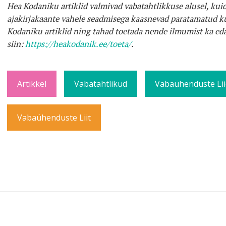
Hea Kodaniku artiklid valmivad vabatahtlikkuse alusel, kuid
ajakirjakaante vahele seadmisega kaasnevad paratamatud ku
Kodaniku artiklid ning tahad toetada nende ilmumist ka eda
siin:
https://heakodanik.ee/toeta/
.
Artikkel
Vabatahtlikud
Vabaühenduste Lii
Vabaühenduste Liit