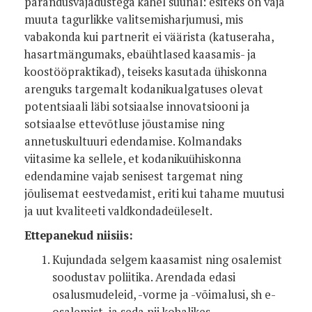
parandusvajadustega kahel suunal: esiteks on vaja
muuta tagurlikke valitsemisharjumusi, mis
vabakonda kui partnerit ei väärista (katuseraha,
hasartmängumaks, ebaühtlased kaasamis- ja
koostööpraktikad), teiseks kasutada ühiskonna
arenguks targemalt kodanikualgatuses olevat
potentsiaali läbi sotsiaalse innovatsiooni ja
sotsiaalse ettevõtluse jõustamise ning
annetuskultuuri edendamise. Kolmandaks
viitasime ka sellele, et kodanikuühiskonna
edendamine vajab senisest targemat ning
jõulisemat eestvedamist, eriti kui tahame muutusi
ja uut kvaliteeti valdkondadeüleselt.
Ettepanekud niisiis:
Kujundada selgem kaasamist ning osalemist
soodustav poliitika. Arendada edasi
osalusmudeleid, -vorme ja -võimalusi, sh e-