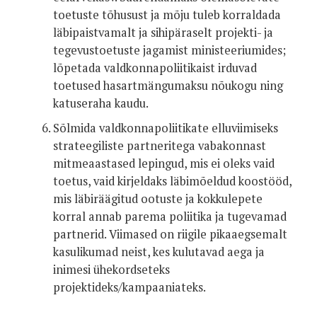
toetuste tõhusust ja mõju tuleb korraldada
läbipaistvamalt ja sihipäraselt projekti- ja
tegevustoetuste jagamist ministeeriumides;
lõpetada valdkonnapoliitikaist irduvad
toetused hasartmängumaksu nõukogu ning
katuseraha kaudu.
Sõlmida valdkonnapoliitikate elluviimiseks
strateegiliste partneritega vabakonnast
mitmeaastased lepingud, mis ei oleks vaid
toetus, vaid kirjeldaks läbimõeldud koostööd,
mis läbiräägitud ootuste ja kokkulepete
korral annab parema poliitika ja tugevamad
partnerid. Viimased on riigile pikaaegsemalt
kasulikumad neist, kes kulutavad aega ja
inimesi ühekordseteks
projektideks/kampaaniateks.