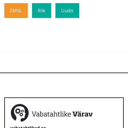
EMSL
Riik
Uudis
vabatahtlikud.ee