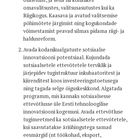
osalemist, ja seda nii kohalikes
omavalitsustes, valitsusasutustes kui ka
Riigikogus. Kaasava ja avatud valitsemise
põhimõtete järgimist ning kogukondade
võimestamist peavad silmas pidama riigi- ja
haldusreform.
Avada kodanikualgatuste sotsiaalse
innovatsiooni potentsiaal. Kujundada
sotsiaalsetele ettevõtetele terviklik ja
järjepidev tugistruktuur inkubaatoritest ja
kiirenditest koos investeeringutoetusega
ning tagada selge õiguskeskkond. Algatada
programm, mis kannaks sotsiaalsesse
ettevõtlusse üle Eesti tehnoloogilise
innovatsiooni kogemusi. Avada ettevõtluse
tugimeetmed ka sotsiaalsetele ettevõtetele,
kui saavutatakse äriühingutega samad
eesmärgid (nt töökohad, eksport,