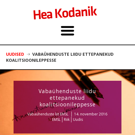
UUDISED
VABAÜHENDUSTE LIIDU ETTEPANEKUD
KOALITSIOONILEPPESSE
Vabaühenduste liidu
ettepanekud
koalitsioonileppesse
Vabaühenduste liit EMSL
14. november 2016
EMSL
Riik
Uudis