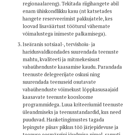
regionaalareng). Tekitada riigihangete abil
enam ühiskondlikku kasu (nt katsetades
hangete reserveerimist pakkujatele, kes
loovad lisaväärtust tööturul vähemate
võimalustega inimeste palkamisega).
Iseäranis sotsiaal-, tervishoiu- ja
haridusvaldkondades suurendada teenuste
mahtu, kvaliteeti ja mitmekesisust
vabaühenduste kaasamise kaudu. Parandada
teenuste delegeerijate oskusi ning
suurendada teenuseid osutavate
vabaühenduste võimekust lõppkasusaajaid
kaasavate teenuste koosloome
programmidega. Luua kriteeriumid teenuste
üleandmiseks ja teenusstandardid, kus need
puuduvad. Hanketingimustes tagada
lepingute piisav pikkus töö järjepidevuse ja
teenuse eesmärgini jõudmise nimel, samuti