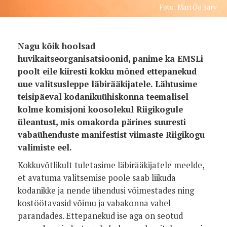
Foto: Mari Öö Sarv
Nagu kõik hoolsad
huvikaitseorganisatsioonid, panime ka EMSLi
poolt eile kiiresti kokku mõned ettepanekud
uue valitsusleppe läbirääkijatele. Lähtusime
teisipäeval kodanikuühiskonna teemalisel
kolme komisjoni koosolekul Riigikogule
üleantust, mis omakorda pärines suuresti
vabaühenduste manifestist viimaste Riigikogu
valimiste eel.
Kokkuvõtlikult tuletasime läbirääkijatele meelde,
et avatuma valitsemise poole saab liikuda
kodanikke ja nende ühendusi võimestades ning
kostöötavasid võimu ja vabakonna vahel
parandades. Ettepanekud ise aga on seotud