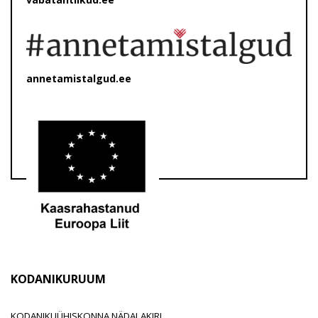
annetamistalgud.ee
KODANIKURUUM
KODANIKUÜHISKONNA NÄDALAKIRI