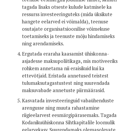
tagada lisaks otseste kulude katmisele ka
ressurss investeeringuteks (mida üksikute
hangete eelarved ei võimalda), teenuse
osutajate organisatsioonilise võimekuse
toetamiseks ja teenuste mõju hindamiseks
ning arendamiseks.
Ergutada eraraha kaasamist ühiskonna-
asjadesse maksupoliitikaga, mis motiveeriks
rohkem annetama nii eraisikuid kui ka
ettevõtjaid. Eristada annetused teistest
tulumaksutagastustest ning suurendada
maksuvabade annetuste piirmäärasid.
Kasvatada investeeringuid vabaühenduste
arengusse ning muuta rahastamine
riigieelarvest eesmärgipärasemaks. Tagada
Kodanikuühiskonna Sihtkapitalile loomulik
eelarvekasv. Suurendamaks olemasolevate