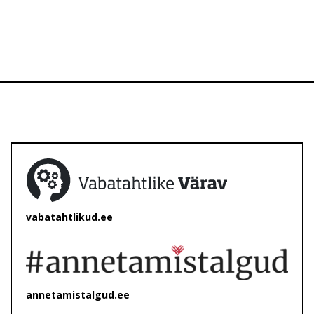
vabatahtlikud.ee
annetamistalgud.ee