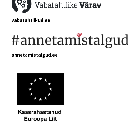
vabatahtlikud.ee
annetamistalgud.ee