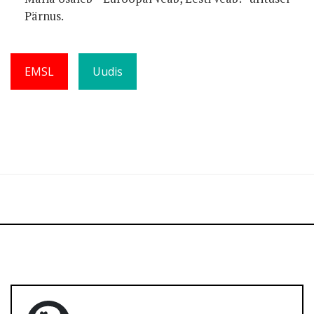
Pärnus.
EMSL
Uudis