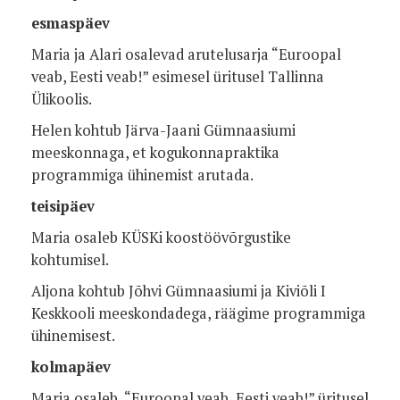
esmaspäev
Maria ja Alari osalevad a
rutelusarja “Euroopal
veab, Eesti veab!” esimesel üritusel Tallinna
Ülikoolis.
Helen kohtub Järva-Jaani Gümnaasiumi
meeskonnaga, et kogukonnapraktika
programmiga ühinemist arutada.
teisipäev
Maria osaleb KÜSKi koostöövõrgustike
kohtumisel.
Aljona kohtub Jõhvi Gümnaasiumi ja Kiviõli I
Keskkooli meeskondadega, räägime programmiga
ühinemisest.
kolmapäev
Maria osaleb “Euroopal veab, Eesti veab!” üritusel