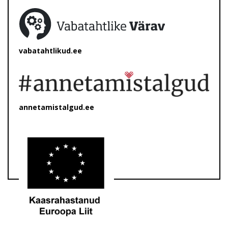
vabatahtlikud.ee
annetamistalgud.ee