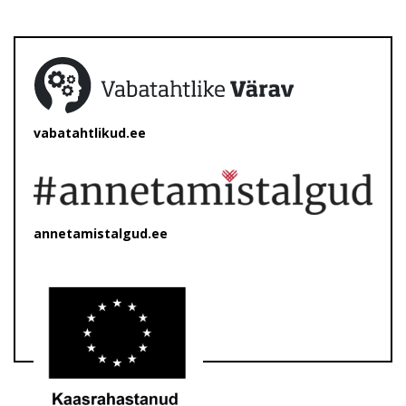
vabatahtlikud.ee
annetamistalgud.ee