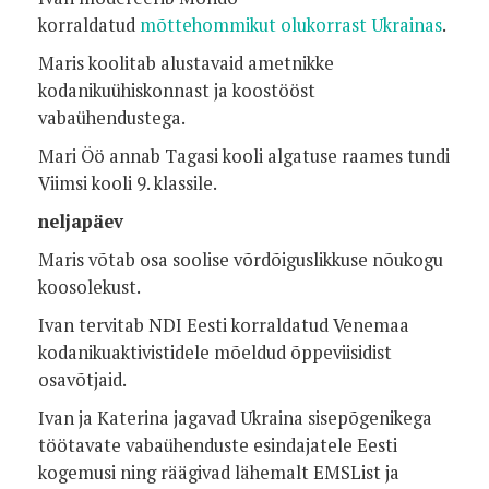
korraldatud
mõttehommikut olukorrast Ukrainas
.
Maris koolitab alustavaid ametnikke
kodanikuühiskonnast ja koostööst
vabaühendustega.
Mari Öö annab Tagasi kooli algatuse raames tundi
Viimsi kooli 9. klassile.
neljapäev
Maris võtab osa soolise võrdõiguslikkuse nõukogu
koosolekust.
Ivan tervitab NDI Eesti korraldatud Venemaa
kodanikuaktivistidele mõeldud õppeviisidist
osavõtjaid.
Ivan ja Katerina jagavad Ukraina sisepõgenikega
töötavate vabaühenduste esindajatele Eesti
kogemusi ning räägivad lähemalt EMSList ja