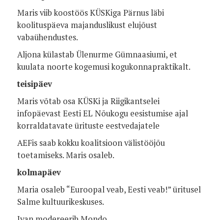
Maris viib koostöös KÜSKiga Pärnus läbi
koolituspäeva majanduslikust elujõust
vabaühendustes.
Aljona külastab Ülenurme Gümnaasiumi, et
kuulata noorte kogemusi kogukonnapraktikalt.
teisipäev
Maris võtab osa KÜSKi ja Riigikantselei
infopäevast Eesti EL Nõukogu eesistumise ajal
korraldatavate ürituste eestvedajatele
AEFis saab kokku koalitsioon välistööjõu
toetamiseks. Maris osaleb.
kolmapäev
Maria osaleb “Euroopal veab, Eesti veab!” üritusel
Salme kultuurikeskuses.
Ivan modereerib Mondo