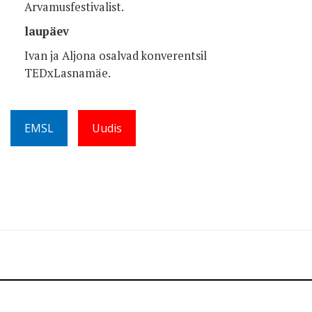
Arvamusfestivalist.
laupäev
Ivan ja Aljona osalvad konverentsil
TEDxLasnamäe.
EMSL
Uudis