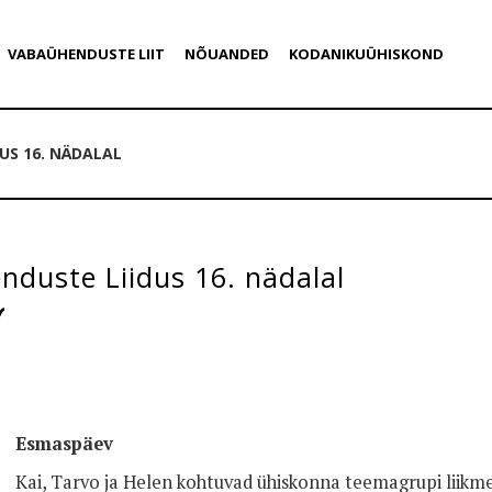
VABAÜHENDUSTE LIIT
NÕUANDED
KODANIKUÜHISKOND
US 16. NÄDALAL
duste Liidus 16. nädalal
Esmaspäev
Kai, Tarvo ja Helen kohtuvad ühiskonna teemagrupi liikm