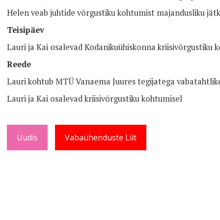
Helen veab juhtide võrgustiku kohtumist majandusliku jät
Teisipäev
Lauri ja Kai osalevad Kodanikuühiskonna kriisivõrgustiku 
Reede
Lauri kohtub MTÜ Vanaema Juures tegijatega vabatahtlik
Lauri ja Kai osalevad kriisivõrgustiku kohtumisel
Uudis
Vabaühenduste Liit