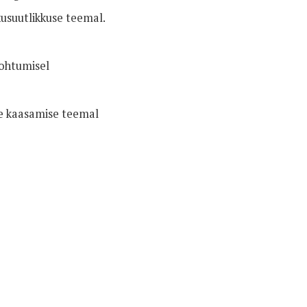
kusuutlikkuse teemal.
kohtumisel
e kaasamise teemal