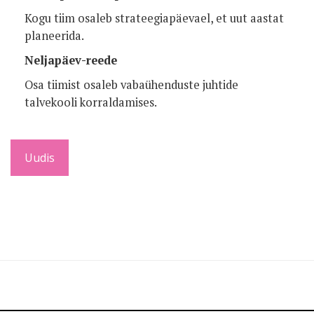
Kogu tiim osaleb strateegiapäevael, et uut aastat
planeerida.
Neljapäev-reede
Osa tiimist osaleb vabaühenduste juhtide
talvekooli korraldamises.
Uudis