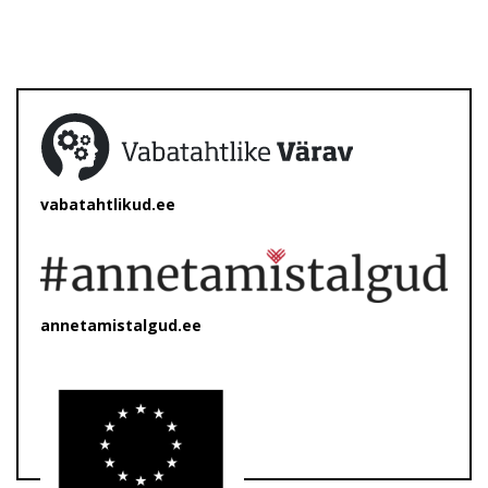
vabatahtlikud.ee
annetamistalgud.ee