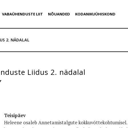
VABAÜHENDUSTE LIIT
NÕUANDED
KODANIKUÜHISKOND
US 2. NÄDALAL
duste Liidus 2. nädalal
Teisipäev
Heleene osaleb Annetamistalgute kokkuvõttekohtumisel. 