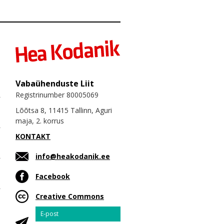
Vabaühenduste Liit
Registrinumber 80005069
Lõõtsa 8, 11415 Tallinn, Aguri
maja, 2. korrus
KONTAKT
info@heakodanik.ee
Facebook
Creative Commons
Email