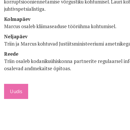
korruptsiooniennetamise võrgustiku kohtumisel. Lauri ko
juhtivspetsialistiga.
Kolmapäev
Marcus osaleb kliimaseaduse töörühma kohtumisel.
Neljapäev
Triin ja Marcus kohtuvad Justiitsministeeriumi ametnikega
Reede
Triin osaleb kodanikuühiskonna partnerite regulaarsel inf
osalevad andmekaitse õpitoas.
Uudis