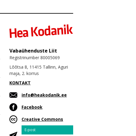
Vabaühenduste Liit
Registrinumber 80005069
Lõõtsa 8, 11415 Tallinn, Aguri
maja, 2. korrus
KONTAKT
info@heakodanik.ee
Facebook
Creative Commons
Email