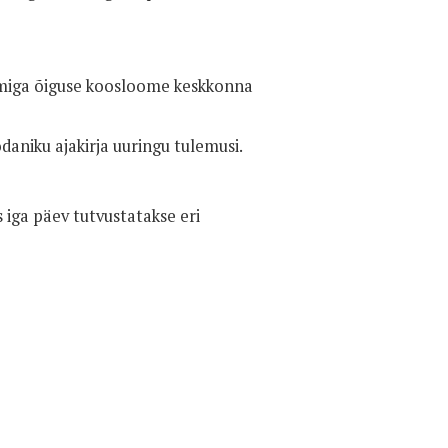
riumiga õiguse koosloome keskkonna
daniku ajakirja uuringu tulemusi.
s iga päev tutvustatakse eri