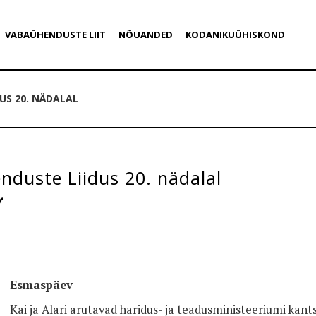
VABAÜHENDUSTE LIIT
NÕUANDED
KODANIKUÜHISKOND
US 20. NÄDALAL
duste Liidus 20. nädalal
Esmaspäev
Kai ja Alari arutavad haridus- ja teadusministeeriumi kants