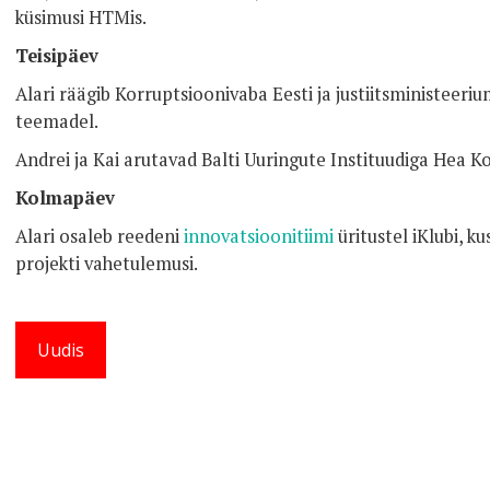
küsimusi HTMis.
Teisipäev
Alari räägib Korruptsioonivaba Eesti ja justiitsministee
teemadel.
Andrei ja Kai arutavad Balti Uuringute Instituudiga Hea Ko
Kolmapäev
Alari osaleb reedeni
innovatsioonitiimi
üritustel iKlubi, ku
projekti vahetulemusi.
Uudis