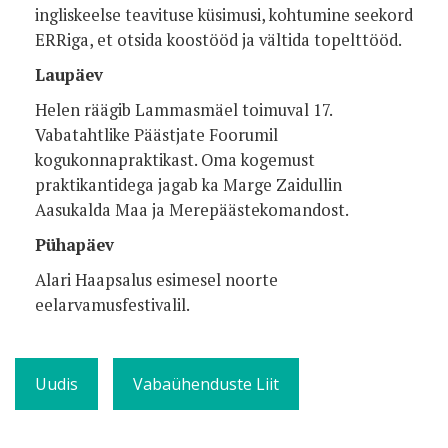
ingliskeelse teavituse küsimusi, kohtumine seekord
ERRiga, et otsida koostööd ja vältida topelttööd.
Laupäev
Helen räägib Lammasmäel toimuval 17.
Vabatahtlike Päästjate Foorumil
kogukonnapraktikast. Oma kogemust
praktikantidega jagab ka Marge Zaidullin
Aasukalda Maa ja Merepäästekomandost.
Pühapäev
Alari Haapsalus esimesel noorte
eelarvamusfestivalil.
Uudis
Vabaühenduste Liit