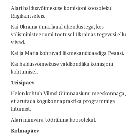
Alari haldusvõimekuse komisjoni koosolekul
Riigikantseleis.
Kai Ukraina ümarlaual ühendustega, kes
välisministeeriumi toetusel Ukrainas tegevusi ellu
viivad.
Kai ja Maria kohtuvad liikmekandidaadiga Peaasi.
Kai haldusvõimekuse valdkondliku komisjoni
kohtumisel.
Teisipäev
Helen kohtub Viimsi Gümnaasiumi meeskonnaga,
et arutada kogukonnapraktika programmiga
liitumist.
Alari inimvara töörühma koosolekul.
Kolmapäev