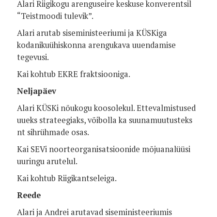
Alari Riigikogu arenguseire keskuse konverentsil
“Teistmoodi tulevik”.
Alari arutab siseministeeriumi ja KÜSKiga
kodanikuühiskonna arengukava uuendamise
tegevusi.
Kai kohtub EKRE fraktsiooniga.
Neljapäev
Alari KÜSKi nõukogu koosolekul. Ettevalmistused
uueks strateegiaks, võibolla ka suunamuutusteks
nt sihrühmade osas.
Kai SEVi noorteorganisatsioonide mõjuanalüüsi
uuringu arutelul.
Kai kohtub Riigikantseleiga.
Reede
Alari ja Andrei arutavad siseministeeriumis