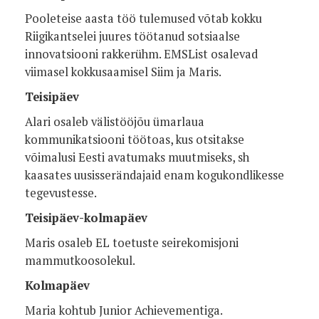
Pooleteise aasta töö tulemused võtab kokku
Riigikantselei juures töötanud sotsiaalse
innovatsiooni rakkerühm. EMSList osalevad
viimasel kokkusaamisel Siim ja Maris.
Teisipäev
Alari
osaleb välistööjõu ümarlaua
kommunikatsiooni töötoas, kus otsitakse
võimalusi Eesti avatumaks muutmiseks, sh
kaasates uusisserändajaid enam kogukondlikesse
tegevustesse.
Teisipäev-kolmapäev
Maris osaleb EL toetuste seirekomisjoni
mammutkoosolekul.
Kolmapäev
Maria kohtub Junior Achievementiga.