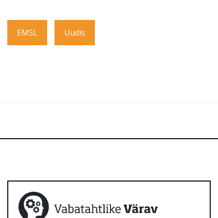
EMSL
Uudis