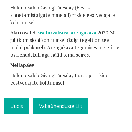
Helen osaleb Giving Tuesday (Eestis
annetamistalgute nime all) riikide eestvedajate
kohtumisel
Alari osaleb
siseturvalisuse arengukava
2020-30
juhtkomisjoni kohtumisel (kuigi tegelt on see
nädal puhkusel). Arengukava tegemises me eriti ei
osalenud, küll aga nüüd tema seires.
Neljapäev
Helen osaleb Giving Tuesday Euroopa riikide
eestvedajate kohtumisel
Uudis
Vabaühenduste Liit