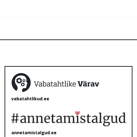
vabatahtlikud.ee
annetamistalgud.ee