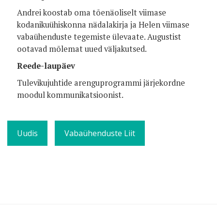
Andrei koostab oma tõenäoliselt viimase
kodanikuühiskonna nädalakirja ja Helen viimase
vabaühenduste tegemiste ülevaate. Augustist
ootavad mõlemat uued väljakutsed.
Reede-laupäev
Tulevikujuhtide arenguprogrammi järjekordne
moodul kommunikatsioonist.
Uudis
Vabaühenduste Liit