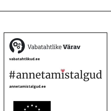
vabatahtlikud.ee
annetamistalgud.ee