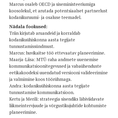
Marcus osaleb OECD ja siseministeeriumiga
koosolekul, et arutada potentsiaalset partnerlust
kodanikuruumi- ja osaluse teemadel.
Nädala fookused:
Triin kirjutab aruandeid ja korraldab
kodanikuühiskonna aasta tegijate
tunnustamissündmust.
Marcus: huvikaitse töö ettevaatav planeerimine.
Maarja-Liisa: MTÜ-raha andmete uuenemise
kommunikatsioonitegevused ja vabaühenduste
eetikakoodeksi uuendatud versiooni valideerimine
ja valmimine koos töörühmaga.
Andra: kodanikuühiskonna aasta tegijate
tunnustamise kommunikatsioon.
Kertu ja Merili: strateegia sisendiks läbiviidavate
liikmeintervjuude ja võrgustikujuhtide kohtumiste
planeerimine.