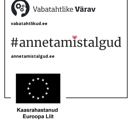
vabatahtlikud.ee
annetamistalgud.ee