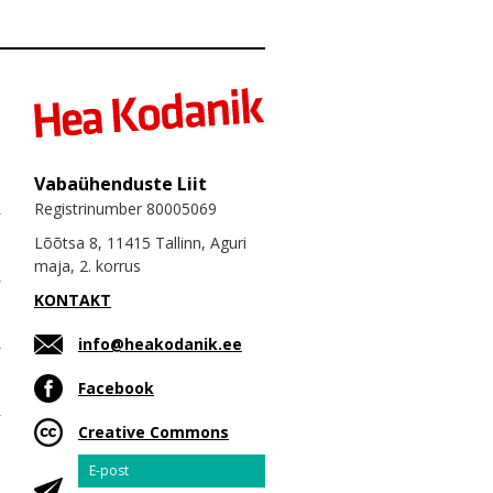
Vabaühenduste Liit
Registrinumber 80005069
Lõõtsa 8, 11415 Tallinn, Aguri
maja, 2. korrus
KONTAKT
info@heakodanik.ee
Facebook
Creative Commons
Email