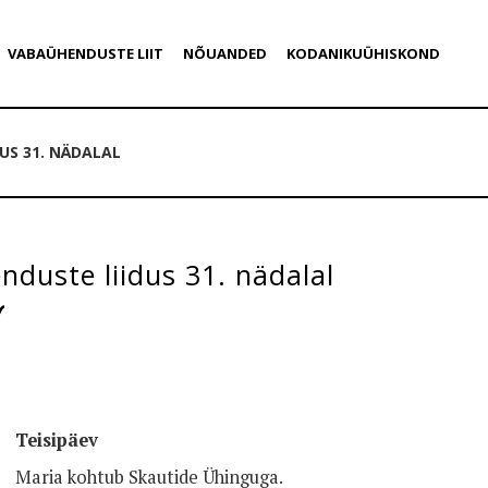
VABAÜHENDUSTE LIIT
NÕUANDED
KODANIKUÜHISKOND
US 31. NÄDALAL
duste liidus 31. nädalal
Teisipäev
Maria kohtub Skautide Ühinguga.