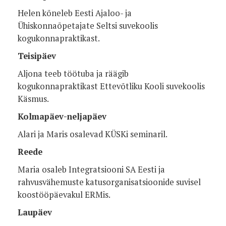
Helen kõneleb Eesti Ajaloo- ja
Ühiskonnaõpetajate Seltsi suvekoolis
kogukonnapraktikast.
Teisipäev
Aljona teeb töötuba ja räägib
kogukonnapraktikast Ettevõtliku Kooli suvekoolis
Käsmus.
Kolmapäev-neljapäev
Alari ja Maris osalevad KÜSKi seminaril.
Reede
Maria osaleb Integratsiooni SA Eesti ja
rahvusvähemuste katusorganisatsioonide suvisel
koostööpäevakul ERMis.
Laupäev