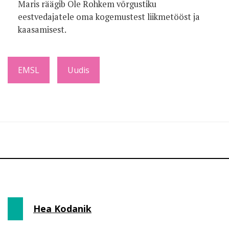
Maris räägib Ole Rohkem võrgustiku
eestvedajatele oma kogemustest liikmetööst ja
kaasamisest.
EMSL
Uudis
Hea Kodanik