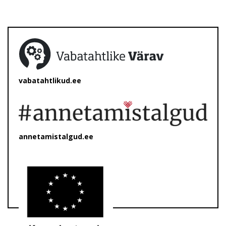
vabatahtlikud.ee
annetamistalgud.ee