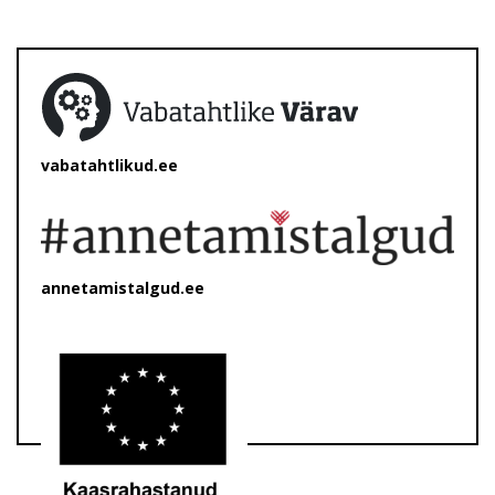
vabatahtlikud.ee
annetamistalgud.ee