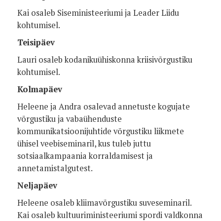
Kai osaleb Siseministeeriumi ja Leader Liidu
kohtumisel.
Teisipäev
Lauri osaleb kodanikuühiskonna kriisivõrgustiku
kohtumisel.
Kolmapäev
Heleene ja Andra osalevad annetuste kogujate
võrgustiku ja vabaühenduste
kommunikatsioonijuhtide võrgustiku liikmete
ühisel veebiseminaril, kus tuleb juttu
sotsiaalkampaania korraldamisest ja
annetamistalgutest.
Neljapäev
Heleene osaleb kliimavõrgustiku suveseminaril.
Kai osaleb kultuuriministeeriumi spordi valdkonna