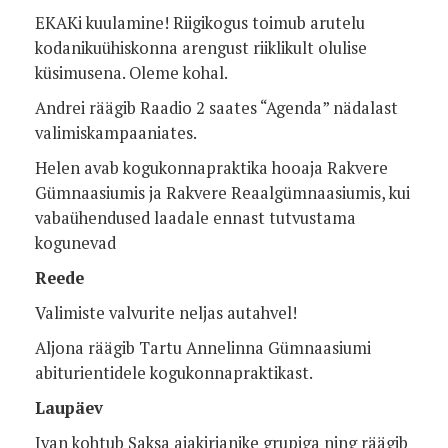
EKAKi kuulamine! Riigikogus toimub arutelu
kodanikuühiskonna arengust riiklikult olulise
küsimusena. Oleme kohal.
Andrei räägib Raadio 2 saates “Agenda” nädalast
valimiskampaaniates.
Helen avab kogukonnapraktika hooaja Rakvere
Gümnaasiumis ja Rakvere Reaalgümnaasiumis, kui
vabaühendused laadale ennast tutvustama
kogunevad
Reede
Valimiste valvurite neljas autahvel!
Aljona räägib Tartu Annelinna Gümnaasiumi
abiturientidele kogukonnapraktikast.
Laupäev
Ivan kohtub Saksa ajakirjanike grupiga ning räägib