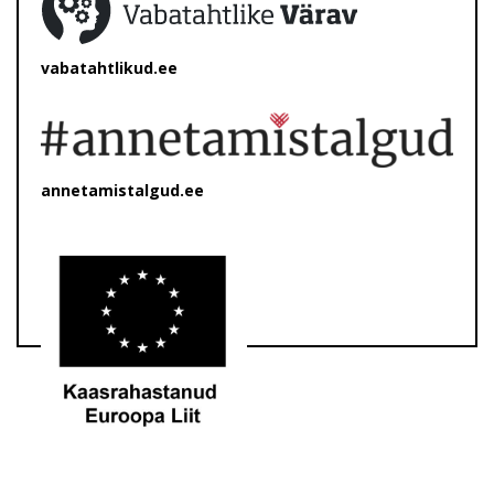
vabatahtlikud.ee
annetamistalgud.ee