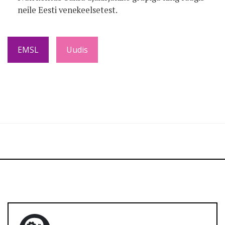
neile Eesti venekeelsetest.
EMSL
Uudis