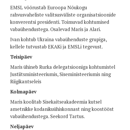
EMSL võõrustab Euroopa Nõukogu
rahvusvaheliste valitsusväliste organisatsioonide
konverentsi presidenti. Toimuvad kohtumised
vabaühendustega. Osalevad Maris ja Alari.
Ivan kohtub Ukraina vabaühenduste grupiga,
kellele tutvustab EKAKi ja EMSLi tegevust.
Teisipäev
Maris ühineb Rurka delegatsiooniga kohtumistel
Justiitsministeeriumis, Siseministeeriumis ning
Riigikantseleis
Kolmapäev
Maris koolitab Sisekaitseakadeemia kutsel
ametnikke kodanikuühiskonnast ning koostööst
vabaühendustega. Seekord Tartus.
Neljapäev