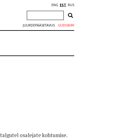
ENG
EST
RUS
JUURDEPÄÄSETAVUS
UUDISKIRI
algutel osalejate kohtumise.