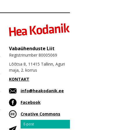
Vabaühenduste Liit
Registrinumber 80005069
Lõõtsa 8, 11415 Tallinn, Aguri
maja, 2. korrus
KONTAKT
info@heakodanik.ee
Facebook
Creative Commons
Email