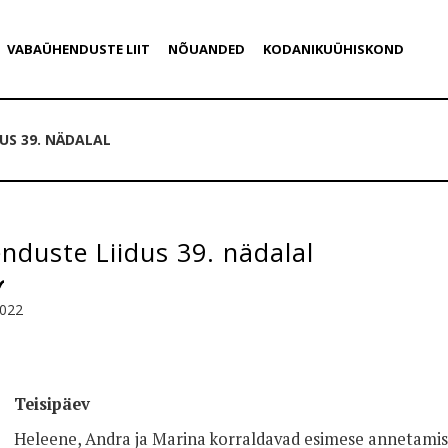
VABAÜHENDUSTE LIIT
NÕUANDED
KODANIKUÜHISKOND
US 39. NÄDALAL
duste Liidus 39. nädalal
2022
Teisipäev
Heleene, Andra ja Marina korraldavad esimese annetamist