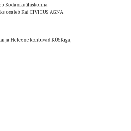
aleb Kodanikuühiskonna
isaks osaleb Kai CIVICUS AGNA
Kai ja Heleene kohtuvad KÜSKiga,