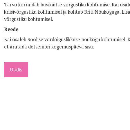
Tarvo korraldab huvikaitse võrgustiku kohtumise. Kai os
kriisivõrgustiku kohtumisel ja kohtub Briti Nõukoguga. L
võrgustiku kohtumisel.
Reede
Kai osaleb Soolise võrdõiguslikkuse nõukogu kohtumisel. 
et arutada detsembri kogemuspäeva sisu.
Uudis