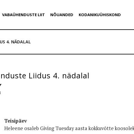
VABAÜHENDUSTE LIIT
NÕUANDED
KODANIKUÜHISKOND
US 4. NÄDALAL
duste Liidus 4. nädalal
4
Teisipäev
Heleene osaleb Giving Tuesday aasta kokkuvõtte koosolek