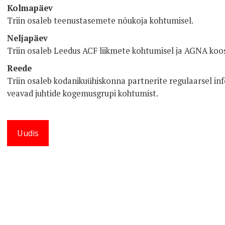
Kolmapäev
Triin osaleb teenustasemete nõukoja kohtumisel.
Neljapäev
Triin osaleb Leedus ACF liikmete kohtumisel ja AGNA koos
Reede
Triin osaleb kodanikuühiskonna partnerite regulaarsel in
veavad juhtide kogemusgrupi kohtumist.
Uudis