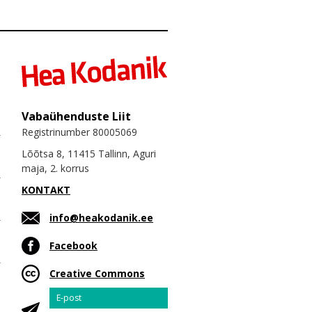
Vabaühenduste Liit
Registrinumber 80005069
Lõõtsa 8, 11415 Tallinn, Aguri
maja, 2. korrus
KONTAKT
info@heakodanik.ee
Facebook
Creative Commons
Email