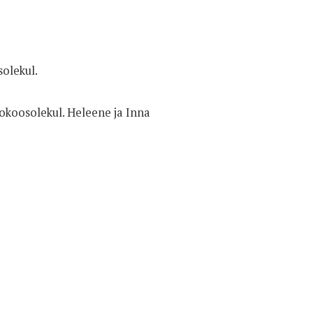
olekul.
fokoosolekul. Heleene ja Inna