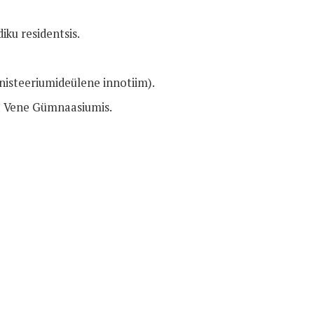
ku residentsis.
nisteeriumideülene innotiim).
a Vene Gümnaasiumis.