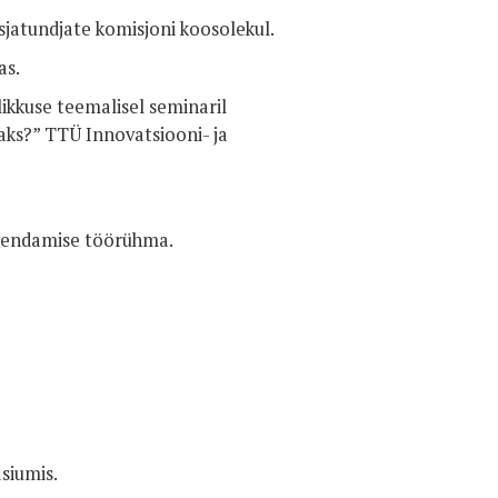
sjatundjate komisjoni koosolekul.
as.
kkuse teemalisel seminaril
ks?” TTÜ Innovatsiooni- ja
uuendamise töörühma.
siumis.