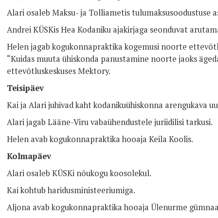
Alari osaleb Maksu- ja Tolliametis tulumaksusoodustuse a
Andrei KÜSKis Hea Kodaniku ajakirjaga seonduvat arutam
Helen jagab kogukonnapraktika kogemusi noorte ettevõtli
“Kuidas muuta ühiskonda panustamine noorte jaoks ägeda
ettevõtluskeskuses Mektory.
Teisipäev
Kai ja Alari juhivad kaht kodanikuühiskonna arengukava 
Alari jagab Lääne-Viru vabaühendustele juriidilisi tarkusi.
Helen avab kogukonnapraktika hooaja Keila Koolis.
Kolmapäev
Alari osaleb KÜSKi nõukogu koosolekul.
Kai kohtub haridusministeeriumiga.
Aljona avab kogukonnapraktika hooaja Ülenurme gümnaa