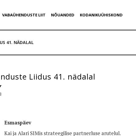
VABAÜHENDUSTE LIIT
NÕUANDED
KODANIKUÜHISKOND
US 41. NÄDALAL
duste Liidus 41. nädalal
8
Esmaspäev
Kai ja Alari SIMis strateegilise partnerluse arutelul.