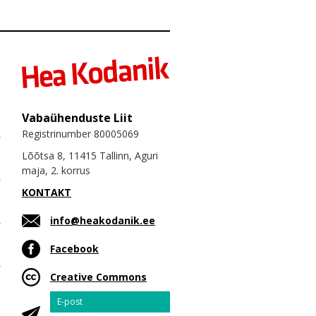
Vabaühenduste Liit
Registrinumber 80005069
Lõõtsa 8, 11415 Tallinn, Aguri
maja, 2. korrus
KONTAKT
info@heakodanik.ee
Facebook
Creative Commons
Email