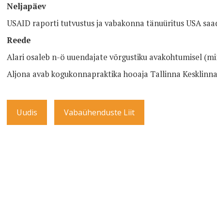
Neljapäev
USAID raporti tutvustus ja vabakonna tänuüritus USA saadi
Reede
Alari osaleb n-ö uuendajate võrgustiku avakohtumisel (mi
Aljona avab kogukonnapraktika hooaja Tallinna Kesklinn
Uudis
Vabaühenduste Liit