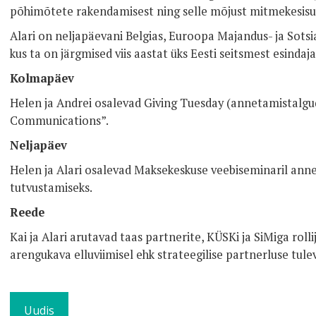
põhimõtete rakendamisest ning selle mõjust mitmekesisu
Alari on neljapäevani Belgias, Euroopa Majandus- ja Sotsi
kus ta on järgmised viis aastat üks Eesti seitsmest esindaja
Kolmapäev
Helen ja Andrei osalevad Giving Tuesday (annetamistalgu
Communications”.
Neljapäev
Helen ja Alari osalevad Maksekeskuse veebiseminaril ann
tutvustamiseks.
Reede
Kai ja Alari arutavad taas partnerite, KÜSKi ja SiMiga rol
arengukava elluviimisel ehk strateegilise partnerluse tule
Uudis