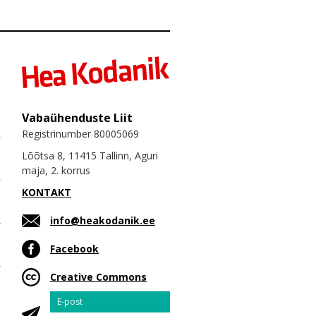
Vabaühenduste Liit
Registrinumber 80005069
Lõõtsa 8, 11415 Tallinn, Aguri
maja, 2. korrus
KONTAKT
info@heakodanik.ee
Facebook
Creative Commons
Email