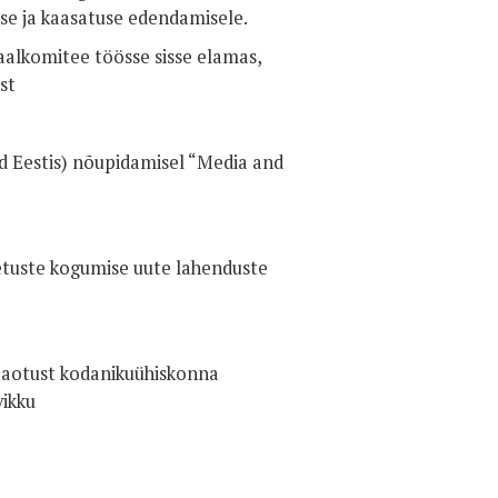
se ja kaasatuse edendamisele.
aalkomitee töösse sisse elamas,
st
d Eestis) nõupidamisel “Media and
etuste kogumise uute lahenduste
lijaotust kodanikuühiskonna
vikku