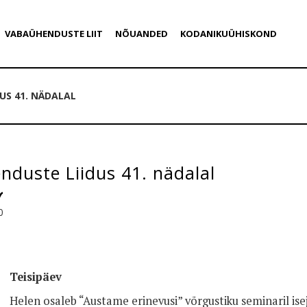
VABAÜHENDUSTE LIIT
NÕUANDED
KODANIKUÜHISKOND
US 41. NÄDALAL
duste Liidus 41. nädalal
0
Teisipäev
Helen osaleb “Austame erinevusi” võrgustiku seminaril ise