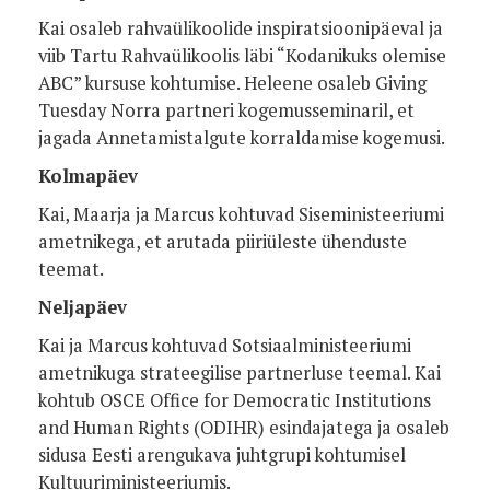
Kai osaleb rahvaülikoolide inspiratsioonipäeval ja
viib Tartu Rahvaülikoolis läbi “Kodanikuks olemise
ABC” kursuse kohtumise. Heleene osaleb Giving
Tuesday Norra partneri kogemusseminaril, et
jagada Annetamistalgute korraldamise kogemusi.
Kolmapäev
Kai, Maarja ja Marcus kohtuvad Siseministeeriumi
ametnikega, et arutada piiriüleste ühenduste
teemat.
Neljapäev
Kai ja Marcus kohtuvad Sotsiaalministeeriumi
ametnikuga strateegilise partnerluse teemal. Kai
kohtub OSCE Office for Democratic Institutions
and Human Rights (ODIHR) esindajatega ja osaleb
sidusa Eesti arengukava juhtgrupi kohtumisel
Kultuuriministeeriumis.