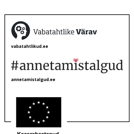
vabatahtlikud.ee
annetamistalgud.ee