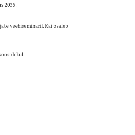
us 2035.
ate veebiseminaril. Kai osaleb
koosolekul.