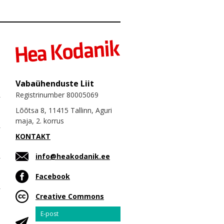
Vabaühenduste Liit
Registrinumber 80005069
Lõõtsa 8, 11415 Tallinn, Aguri
maja, 2. korrus
KONTAKT
info@heakodanik.ee
Facebook
Creative Commons
Email