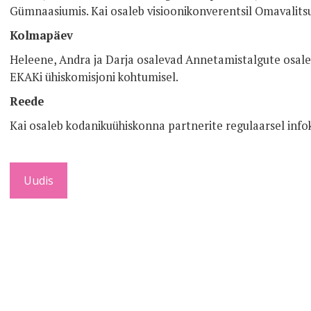
Gümnaasiumis. Kai osaleb visioonikonverentsil Omavalits
Kolmapäev
Heleene, Andra ja Darja osalevad Annetamistalgute osalej
EKAKi ühiskomisjoni kohtumisel.
Reede
Kai osaleb kodanikuühiskonna partnerite regulaarsel info
Uudis