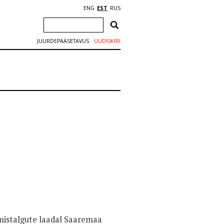
ENG
EST
RUS
JUURDEPÄÄSETAVUS
UUDISKIRI
mistalgute laadal Saaremaa