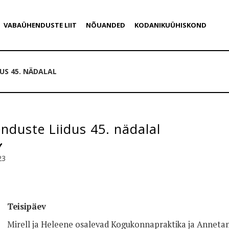
VABAÜHENDUSTE LIIT
NÕUANDED
KODANIKUÜHISKOND
US 45. NÄDALAL
duste Liidus 45. nädalal
23
Teisipäev
Mirell ja Heleene osalevad Kogukonnapraktika ja Anneta