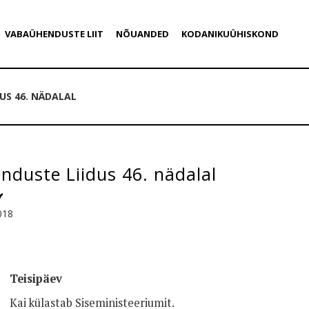
VABAÜHENDUSTE LIIT
NÕUANDED
KODANIKUÜHISKOND
US 46. NÄDALAL
duste Liidus 46. nädalal
018
Teisipäev
Kai külastab Siseministeeriumit.