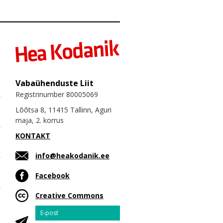
Vabaühenduste Liit
Registrinumber 80005069
Lõõtsa 8, 11415 Tallinn, Aguri
maja, 2. korrus
KONTAKT
info@heakodanik.ee
Facebook
Creative Commons
Email