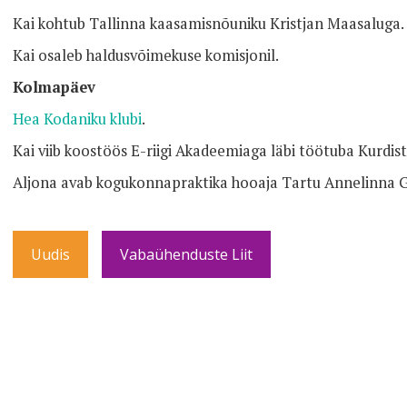
Kai kohtub Tallinna kaasamisnõuniku Kristjan Maasaluga.
Kai osaleb haldusvõimekuse komisjonil.
Kolmapäev
Hea Kodaniku klubi
.
Kai viib koostöös E-riigi Akadeemiaga läbi töötuba Kurdista
Aljona avab kogukonnapraktika hooaja Tartu Annelinna
Uudis
Vabaühenduste Liit