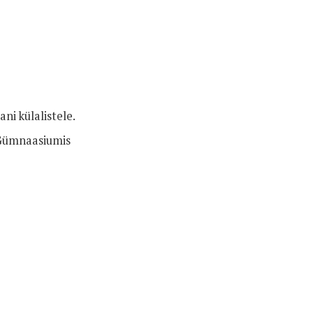
ni külalistele.
 Gümnaasiumis