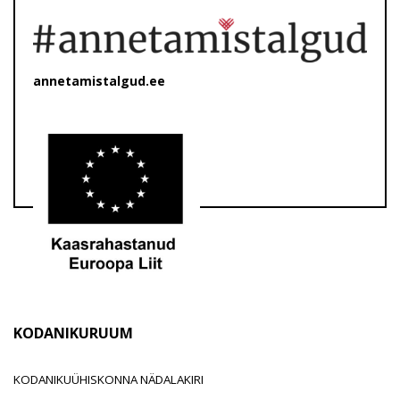
annetamistalgud.ee
KODANIKURUUM
KODANIKUÜHISKONNA NÄDALAKIRI