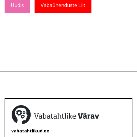
Uudis
Vabaühenduste Liit
vabatahtlikud.ee