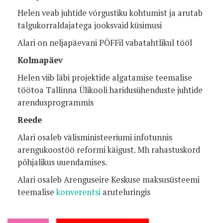
Helen veab juhtide võrgustiku kohtumist ja arutab
talgukorraldajatega jooksvaid küsimusi
Alari on neljapäevani PÖFFil vabatahtlikul tööl
Kolmapäev
Helen viib läbi projektide algatamise teemalise
töötoa Tallinna Ülikooli haridusühenduste juhtide
arendusprogrammis
Reede
Alari osaleb välisministeeriumi infotunnis
arengukoostöö reformi käigust. Mh rahastuskord
põhjalikus uuendamises.
Alari osaleb Arenguseire Keskuse maksusüsteemi
teemalise
konverentsi
aruteluringis