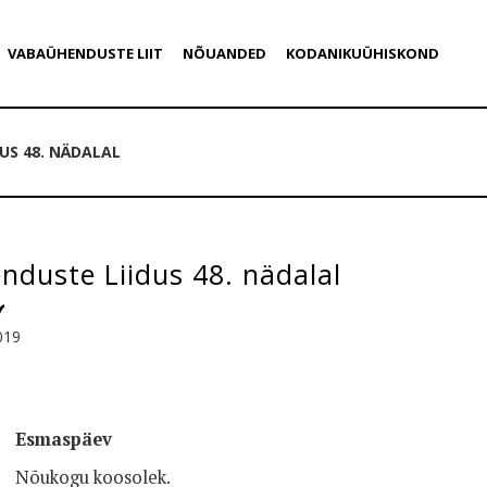
VABAÜHENDUSTE LIIT
NÕUANDED
KODANIKUÜHISKOND
US 48. NÄDALAL
duste Liidus 48. nädalal
019
Esmaspäev
Nõukogu koosolek.