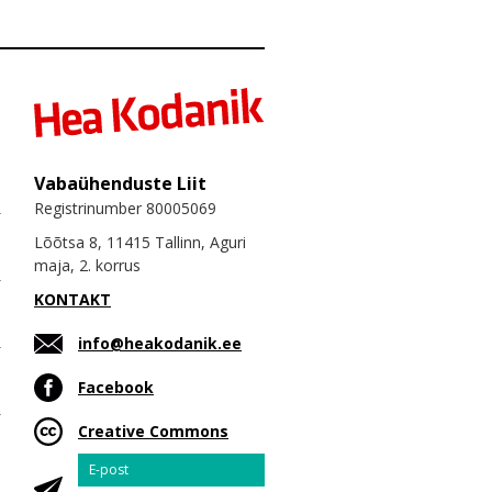
Vabaühenduste Liit
Registrinumber 80005069
Lõõtsa 8, 11415 Tallinn, Aguri
maja, 2. korrus
KONTAKT
info@heakodanik.ee
Facebook
Creative Commons
Email