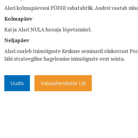
Alari kolmapäevani PÖFFil vabatahtlik. Andrei vaatab niis
Kolmapäev
Kai ja Alari NULA hooaja lõpetamisel.
Neljapäev
Alari osaleb Inimõiguste Keskuse seminaril olukorrast Poo
läbi strateegilise hagelemise inimõiguste eest seista.
Uudis
Vabaühenduste Liit