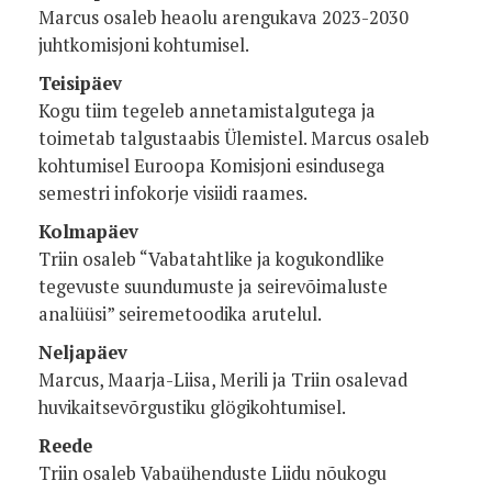
Marcus osaleb heaolu arengukava 2023-2030
juhtkomisjoni kohtumisel.
Teisipäev
Kogu tiim tegeleb annetamistalgutega ja
toimetab talgustaabis Ülemistel. Marcus osaleb
kohtumisel Euroopa Komisjoni esindusega
semestri infokorje visiidi raames.
Kolmapäev
Triin osaleb “Vabatahtlike ja kogukondlike
tegevuste suundumuste ja seirevõimaluste
analüüsi” seiremetoodika arutelul.
Neljapäev
Marcus, Maarja-Liisa, Merili ja Triin osalevad
huvikaitsevõrgustiku glögikohtumisel.
Reede
Triin osaleb Vabaühenduste Liidu nõukogu