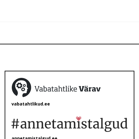
vabatahtlikud.ee
annetamistalgud.ee