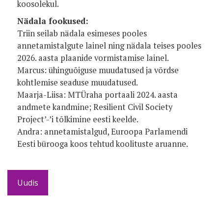
koosolekul.
Nädala fookused:
Triin seilab nädala esimeses pooles
annetamistalgute lainel ning nädala teises pooles
2026. aasta plaanide vormistamise lainel.
Marcus: ühinguõiguse muudatused ja võrdse
kohtlemise seaduse muudatused.
Maarja-Liisa: MTÜraha portaali 2024. aasta
andmete kandmine; Resilient Civil Society
Project’-’i tõlkimine eesti keelde.
Andra: annetamistalgud, Euroopa Parlamendi
Eesti bürooga koos tehtud koolituste aruanne.
Uudis