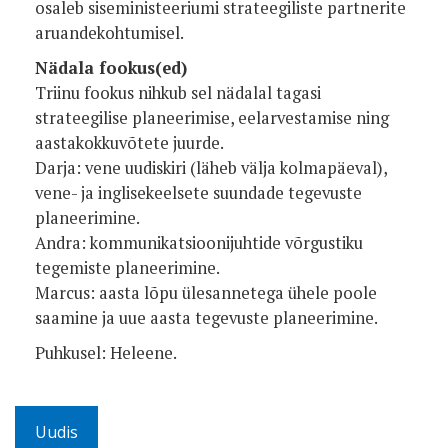
osaleb siseministeeriumi strateegiliste partnerite
aruandekohtumisel.
Nädala fookus(ed)
Triinu fookus nihkub sel nädalal tagasi
strateegilise planeerimise, eelarvestamise ning
aastakokkuvõtete juurde.
Darja: vene uudiskiri (läheb välja kolmapäeval),
vene- ja inglisekeelsete suundade tegevuste
planeerimine.
Andra: kommunikatsioonijuhtide võrgustiku
tegemiste planeerimine.
Marcus: aasta lõpu ülesannetega ühele poole
saamine ja uue aasta tegevuste planeerimine.
Puhkusel: Heleene.
Uudis