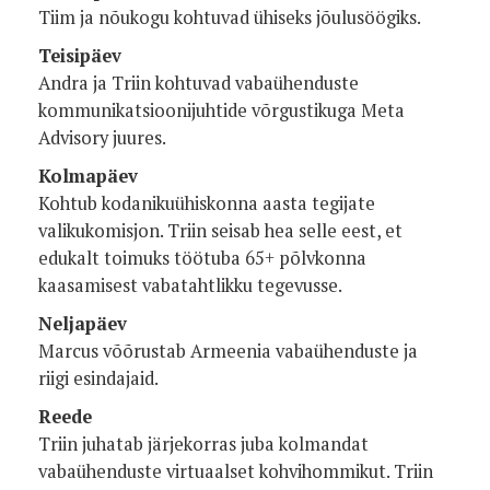
Tiim ja nõukogu kohtuvad ühiseks jõulusöögiks.
Teisipäev
Andra ja Triin kohtuvad vabaühenduste
kommunikatsioonijuhtide võrgustikuga Meta
Advisory juures.
Kolmapäev
Kohtub kodanikuühiskonna aasta tegijate
valikukomisjon. Triin seisab hea selle eest, et
edukalt toimuks töötuba 65+ põlvkonna
kaasamisest vabatahtlikku tegevusse.
Neljapäev
Marcus võõrustab Armeenia vabaühenduste ja
riigi esindajaid.
Reede
Triin juhatab järjekorras juba kolmandat
vabaühenduste virtuaalset kohvihommikut. Triin