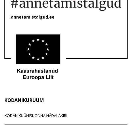
annetamistalgud.ee
KODANIKURUUM
KODANIKUÜHISKONNA NÄDALAKIRI